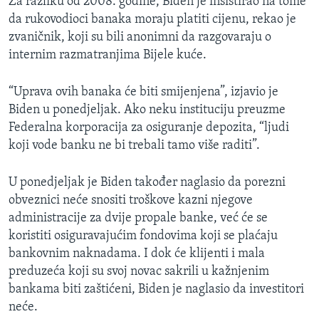
Za razliku od 2008. godine, Biden je insistirao na tome
da rukovodioci banaka moraju platiti cijenu, rekao je
zvaničnik, koji su bili anonimni da razgovaraju o
internim razmatranjima Bijele kuće.
“Uprava ovih banaka će biti smijenjena”, izjavio je
Biden u ponedjeljak. Ako neku instituciju preuzme
Federalna korporacija za osiguranje depozita, “ljudi
koji vode banku ne bi trebali tamo više raditi”.
U ponedjeljak je Biden također naglasio da porezni
obveznici neće snositi troškove kazni njegove
administracije za dvije propale banke, već će se
koristiti osiguravajućim fondovima koji se plaćaju
bankovnim naknadama. I dok će klijenti i mala
preduzeća koji su svoj novac sakrili u kažnjenim
bankama biti zaštićeni, Biden je naglasio da investitori
neće.