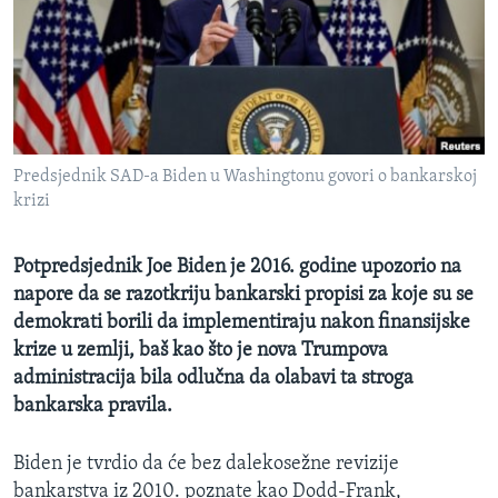
MAGAZIN
O GLASU AMERIKE
Learning English
Predsjednik SAD-a Biden u Washingtonu govori o bankarskoj
PRATITE NAS
krizi
Potpredsjednik Joe Biden je 2016. godine upozorio na
Jezici
napore da se razotkriju bankarski propisi za koje su se
demokrati borili da implementiraju nakon finansijske
krize u zemlji, baš kao što je nova Trumpova
administracija bila odlučna da olabavi ta stroga
bankarska pravila.
Biden je tvrdio da će bez dalekosežne revizije
bankarstva iz 2010. poznate kao Dodd-Frank,