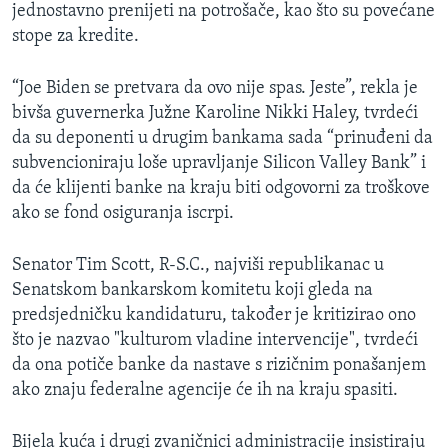
jednostavno prenijeti na potrošače, kao što su povećane
stope za kredite.
“Joe Biden se pretvara da ovo nije spas. Jeste”, rekla je
bivša guvernerka Južne Karoline Nikki Haley, tvrdeći
da su deponenti u drugim bankama sada “prinuđeni da
subvencioniraju loše upravljanje Silicon Valley Bank” i
da će klijenti banke na kraju biti odgovorni za troškove
ako se fond osiguranja iscrpi.
Senator Tim Scott, R-S.C., najviši republikanac u
Senatskom bankarskom komitetu koji gleda na
predsjedničku kandidaturu, također je kritizirao ono
što je nazvao "kulturom vladine intervencije", tvrdeći
da ona potiče banke da nastave s rizičnim ponašanjem
ako znaju federalne agencije će ih na kraju spasiti.
Bijela kuća i drugi zvaničnici administracije insistiraju