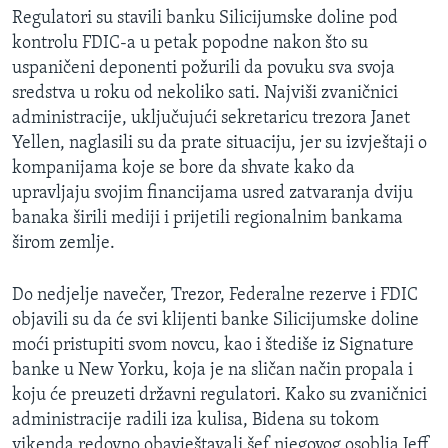
Regulatori su stavili banku Silicijumske doline pod
kontrolu FDIC-a u petak popodne nakon što su
uspaničeni deponenti požurili da povuku sva svoja
sredstva u roku od nekoliko sati. Najviši zvaničnici
administracije, uključujući sekretaricu trezora Janet
Yellen, naglasili su da prate situaciju, jer su izvještaji o
kompanijama koje se bore da shvate kako da
upravljaju svojim financijama usred zatvaranja dviju
banaka širili mediji i prijetili regionalnim bankama
širom zemlje.
Do nedjelje navečer, Trezor, Federalne rezerve i FDIC
objavili su da će svi klijenti banke Silicijumske doline
moći pristupiti svom novcu, kao i štediše iz Signature
banke u New Yorku, koja je na sličan način propala i
koju će preuzeti državni regulatori. Kako su zvaničnici
administracije radili iza kulisa, Bidena su tokom
vikenda redovno obavještavali šef njegovog osoblja Jeff