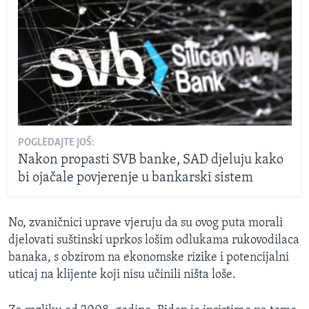
POGLEDAJTE JOŠ:
Nakon propasti SVB banke, SAD djeluju kako
bi ojačale povjerenje u bankarski sistem
No, zvaničnici uprave vjeruju da su ovog puta morali
djelovati suštinski uprkos lošim odlukama rukovodilaca
banaka, s obzirom na ekonomske rizike i potencijalni
uticaj na klijente koji nisu učinili ništa loše.