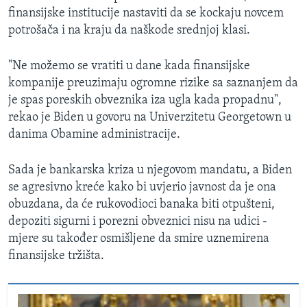
finansijske institucije nastaviti da se kockaju novcem
potrošača i na kraju da naškode srednjoj klasi.
"Ne možemo se vratiti u dane kada finansijske
kompanije preuzimaju ogromne rizike sa saznanjem da
je spas poreskih obveznika iza ugla kada propadnu",
rekao je Biden u govoru na Univerzitetu Georgetown u
danima Obamine administracije.
Sada je bankarska kriza u njegovom mandatu, a Biden
se agresivno kreće kako bi uvjerio javnost da je ona
obuzdana, da će rukovodioci banaka biti otpušteni,
depoziti sigurni i porezni obveznici nisu na udici -
mjere su također osmišljene da smire uznemirena
finansijske tržišta.