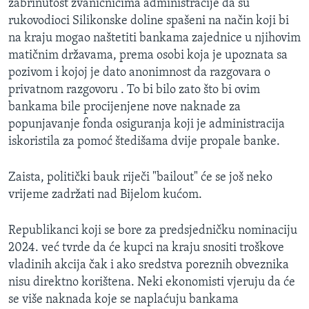
zabrinutost zvaničnicima administracije da su
rukovodioci Silikonske doline spašeni na način koji bi
na kraju mogao naštetiti bankama zajednice u njihovim
matičnim državama, prema osobi koja je upoznata sa
pozivom i kojoj je dato anonimnost da razgovara o
privatnom razgovoru . To bi bilo zato što bi ovim
bankama bile procijenjene nove naknade za
popunjavanje fonda osiguranja koji je administracija
iskoristila za pomoć štedišama dvije propale banke.
Zaista, politički bauk riječi "bailout" će se još neko
vrijeme zadržati nad Bijelom kućom.
Republikanci koji se bore za predsjedničku nominaciju
2024. već tvrde da će kupci na kraju snositi troškove
vladinih akcija čak i ako sredstva poreznih obveznika
nisu direktno korištena. Neki ekonomisti vjeruju da će
se više naknada koje se naplaćuju bankama