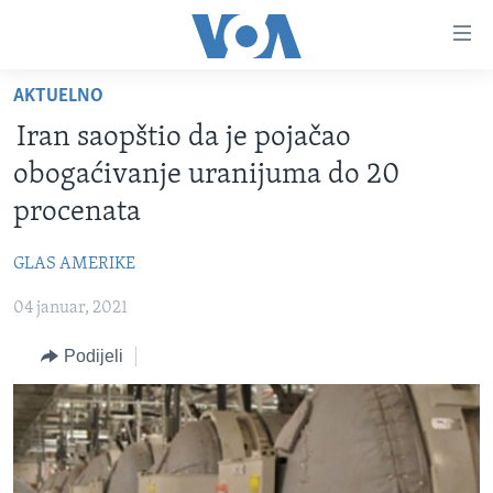
Linkovi
Pređi
na
AKTUELNO
glavni
TV PROGRAM
sadržaj
Iran saopštio da je pojačao
VIDEO
Pređi
obogaćivanje uranijuma do 20
na
FOTOGRAFIJE DANA
procenata
glavnu
VIJESTI
navigaciju
GLAS AMERIKE
Idi
NAUKA I TEHNOLOGIJA
SJEDINJENE AMERIČKE DRŽAVE
na
04 januar, 2021
SPECIJALNI PROJEKTI
BOSNA I HERCEGOVINA
pretragu
KORUPCIJA
Podijeli
SVIJET
SLOBODA MEDIJA
ŽENSKA STRANA
IZBJEGLIČKA STRANA