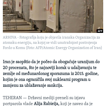
MAGAZIN
O GLASU AMERIKE
Learning English
ARHIVA - Fotografija koju je objavila iranska Organizacija za
PRATITE NAS
atomsku energiju, na kojoj se vidi unutrašnjost postrojenja
Fordo u Komu (Foto: AFP/Atomic Energy Organization of Iran)
Jezici
Iran je saopštio da je počeo da obogaćuje uranijum do
20 procenata, što je najnoviji korak u udaljavanju te
zemlje od međunardonog sporazuma iz 2015. godine,
kojim je ona ograničila svoj nuklearni program u
zamjenu za ublažavanje sankcija.
TEHERAN —
Državni mediji preneli su izjavu
portparola vlade
Alija Rabieija,
koji je naveo da je