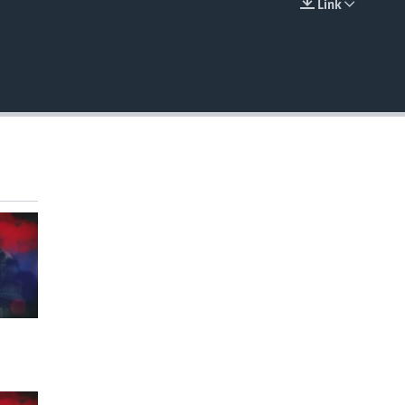
Link
EMBED