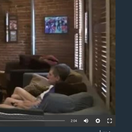
able
2:04