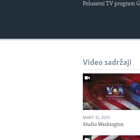
Polusatni TV program G
Video sadržaji
MART 31, 2025
Studio Washington