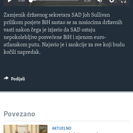
0:00
0:33
MAGAZIN
Zamjenik državnog sekretara SAD Joh Sullivan
O GLASU AMERIKE
prilikom posjete BiH sastao se sa nosiocima državnih
vasti nakon čega je izjavio da SAD ostaju
Learning English
nepokolebljivo posvećene BiH i njenom euro-
atlanskom putu. Najavio je i sankcije za sve koji budu
PRATITE NAS
kočili napredak.
Jezici
Podijeli
Povezano
AKTUELNO