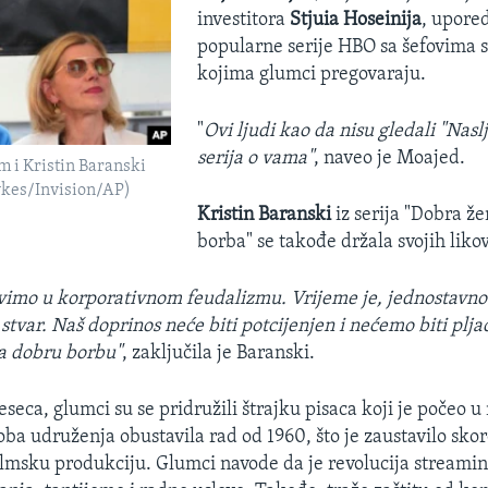
investitora
Stjuia Hoseinija
, upored
popularne serije HBO sa šefovima s
kojima glumci pregovaraju.
"
Ovi ljudi kao da nisu gledali "Nasl
serija o vama"
, naveo je Moajed.
m i Kristin Baranski
Sykes/Invision/AP)
Kristin Baranski
iz serija "Dobra že
borba" se takođe držala svojih liko
imo u korporativnom feudalizmu. Vrijeme je, jednostavno 
stvar. Naš doprinos neće biti potcijenjen i nećemo biti plj
a dobru borbu"
, zaključila je Baranski.
seca, glumci su se pridružili štrajku pisaca koji je počeo u
oba udruženja obustavila rad od 1960, što je zaustavilo sko
 filmsku produkciju. Glumci navode da je revolucija streamin