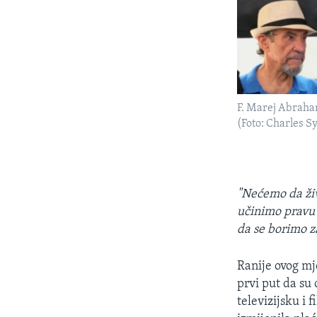
F. Marej Abraha
(Foto: Charles 
"Nećemo da živ
učinimo pravu 
da se borimo z
Ranije ovog mje
prvi put da su 
televizijsku i