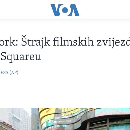
rk: Štrajk filmskih zvijez
 Squareu
ESS (AP)