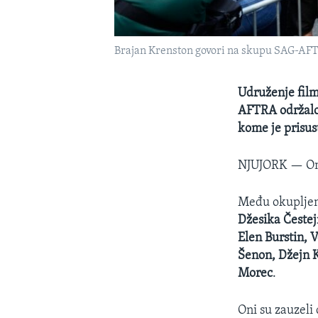
Brajan Krenston govori na skupu SAG-AFT
Udruženje film
AFTRA održalo 
kome je prisus
NJUJORK —
On
Među okupljen
Džesika Čestej
Elen Burstin, V
Šenon, Džejn Ku
Morec
.
Oni su zauzeli 