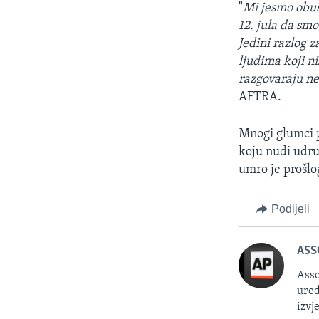
"
Mi jesmo obust
12. jula da sm
Jedini razlog z
ljudima koji ni
razgovaraju n
AFTRA.
Mnogi glumci po
koju nudi udru
umro je prošl
Podijeli
ASS
Asso
ured
izvj