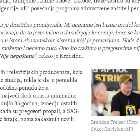
anja, tantijeme i radne uslove. Takođe, traže zaštitu od kor
igencije, ali i povećanja programa zdravstvene zaštite i pe
ja je drastično promijenila. Mi nemamo isti biznis model ka
priznaju da to jeste tačno u današnjoj ekonomiji, bore se ka
u u istom ekonomskom sistemu koji je prevaziđen. Hoće da
e možemo i nećemo tako. Ono što tražimo u pregovorima nij
Nije nepošteno"
, rekao je Krenston.
ih i televizijskih producenata, koja
 studija, rekla je da je ponudila
odušnu ponudu koja
 najveći skok u rastu minimalne
ednjih 35 godina, izmedju ostalih
 kada su pregovori propali, a SAG-
 štrajk, nema zakazanih novih
Brendan Frejzer (Foto:
Sykes/Invision/AP)