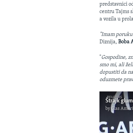
predstavnici od
centru Tajms sk
a vozila u prol
"Imam poruku 
Diznija,
Boba 
"
Gospodine, zn
smo mi, ali že
dopustiti da n
oduzmete pravo
Štrajk glum
by
Glas Ameri