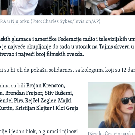
RA u Njujorku (Foto: Charles Sykes/Invision/AP)
skih glumaca i američke Federacije radio i televizijskih 
je najveće okupljanje do sada u utorak na Tajms skveru u
tvovao i najveći broj filmskih zvezda.
i su htjeli da pokažu solidarnost sa kolegama koji su 12 da
ima su bili
Brajan Krenston,
n, Brendan Frejzer, Stiv Bušemi,
endel Pirs, Rejčel Zegler, Majkl
rtin, Kristijan Slejter i Kloi Grejs
cijeli jedan blok, a glumci i njihovi
Džesika Čestejn na sk