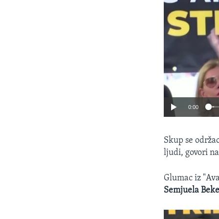
0:00
Skup se održao
ljudi, govori na
Glumac iz "Av
Semjuela Beke