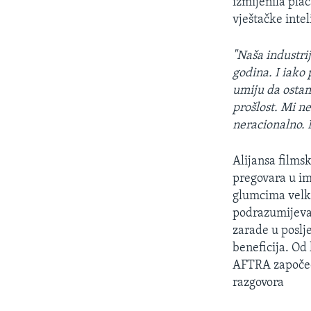
izmijenila plać
vještačke intel
"Naša industri
godina. I iako 
umiju da ostan
prošlost. Mi n
neracionalno. 
Alijansa filmsk
pregovara u ime
glumcima velk
podrazumijeva
zarade u poslj
beneficija. Od
AFTRA započeo
razgovora