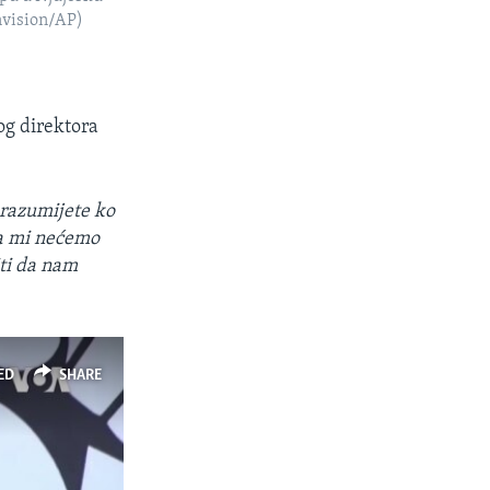
nvision/AP)
og direktora
 razumijete ko
na mi nećemo
ti da nam
ED
SHARE