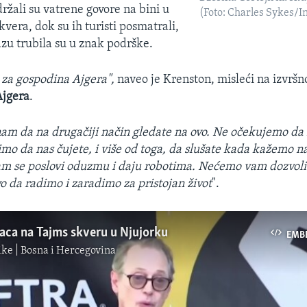
ržali su vatrene govore na bini u
(Foto: Charles Sykes/I
vera, dok su ih turisti posmatrali,
azu trubila su u znak podrške.
za gospodina Ajgera",
naveo je Krenston, misleći na izvršn
Ajgera
.
am da na drugačiji način gledate na ovo. Ne očekujemo da
limo da nas čujete, i više od toga, da slušate kada kažemo 
am se poslovi oduzmu i daju robotima. Nećemo vam dozvoli
 da radimo i zaradimo za pristojan život
".
aca na Tajms skveru u Njujorku
EMB
ke | Bosna i Hercegovina