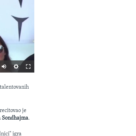
SHARE
 talentovanih
recitovao je
a Sondhajma
.
dnici" igra