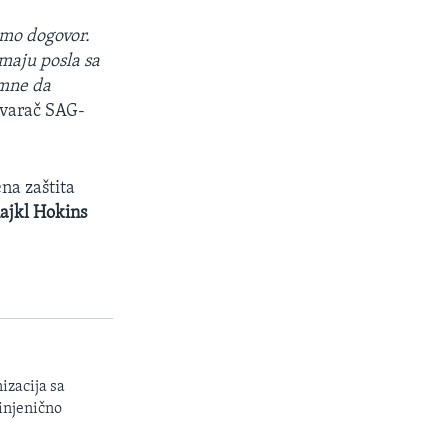
emo dogovor.
imaju posla sa
emne da
ovarač SAG-
ena zaštita
ajkl Hokins
izacija sa
injenično