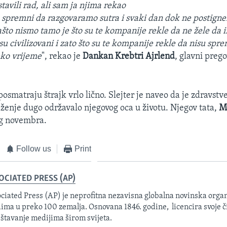
avili rad, ali sam ja njima rekao
o spremni da razgovaramo sutra i svaki dan dok ne postign
ašto nismo tamo je što su te kompanije rekle da ne žele da 
su civilizovani i zato što su te kompanije rekle da nisu spr
eko vrijeme
", rekao je
Dankan Krebtri Ajrlend
, glavni preg
smatraju štrajk vrlo lično. Slejter je naveo da je zdravstv
ženje dugo održavalo njegovog oca u životu. Njegov tata,
M
og novembra.
Follow us
Print
OCIATED PRESS (AP)
ciated Press (AP) je neprofitna nezavisna globalna novinska organ
ima u preko 100 zemalja. Osnovana 1846. godine, licencira svoje č
eštavanje medijima širom svijeta.