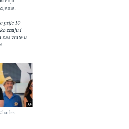
ištenja
nzijama.
o prije 10
ko znaju i
 nas vrate u
e
 Charles