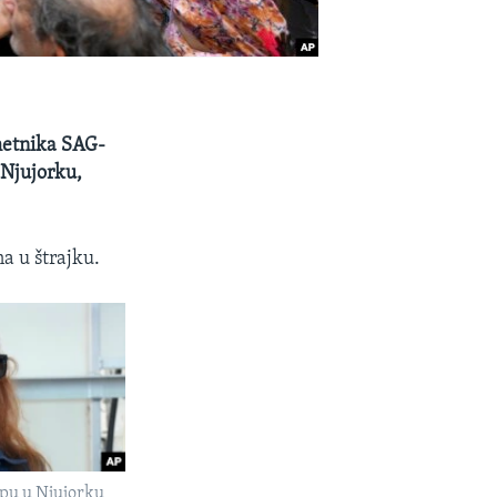
umetnika SAG-
 Njujorku,
na u štrajku.
upu u Njujorku