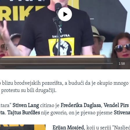
No media source currently available
1:58
EMBED
 blizu brodvejskih pozorišta, a budući da je okupio mnogo
 protestu su bili drugačiji.
atara"
Stiven Lang
citirao je
Frederika Daglasa
,
Vendel Pirs
ta
.
Tajtus Burdžes
nije govorio, on je pjevao pjesme
Stiven
Erijan Moajed
, koji u seriji "Naslje