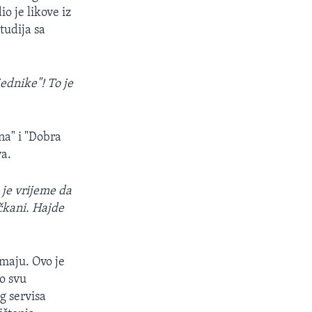
px
io je likove iz
width
tudija sa
jednike"! To je
na" i "Dobra
va.
je vrijeme da
ačkani. Hajde
 maju. Ovo je
ro svu
g servisa