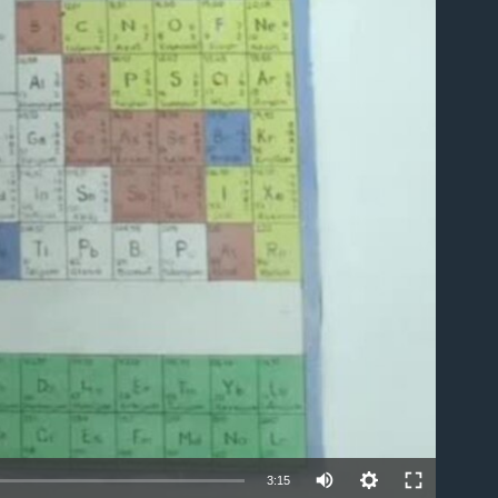
able
3:15