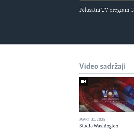
Polusatni TV program G
Video sadržaji
MART 31, 2025
Studio Washington