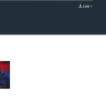
Link
EMBED