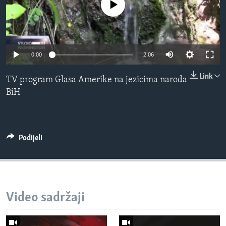
No media source currently available
MAGAZIN
O GLASU AMERIKE
Learning English
0:00
2:06
Link
TV program Glasa Amerike na jezicima naroda
PRATITE NAS
BiH
Jezici
Podijeli
Video sadržaji