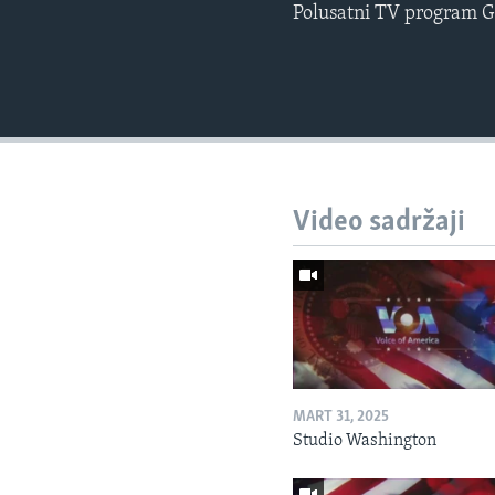
Polusatni TV program G
Video sadržaji
MART 31, 2025
Studio Washington