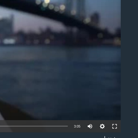
able
3:05