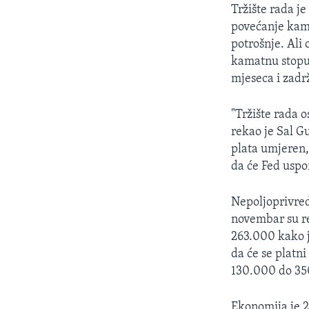
Tržište rada j
povećanje kam
potrošnje. Ali
kamatnu stopu 
mjeseca i zadr
"Tržište rada o
rekao je Sal G
plata umjeren, 
da će Fed uspor
Nepoljoprivred
novembar su re
263.000 kako j
da će se platn
130.000 do 35
Ekonomija je 2