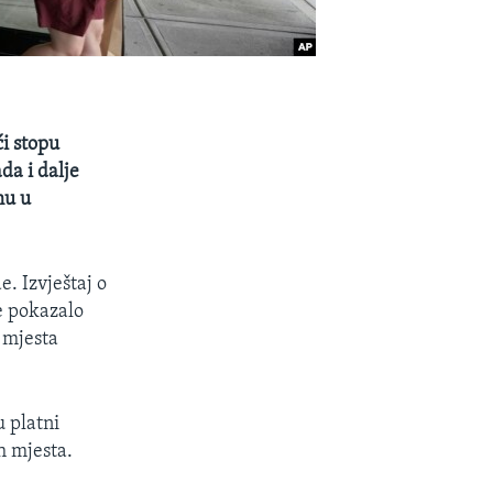
i stopu
da i dalje
hu u
. Izvještaj o
je pokazalo
 mjesta
 platni
h mjesta.