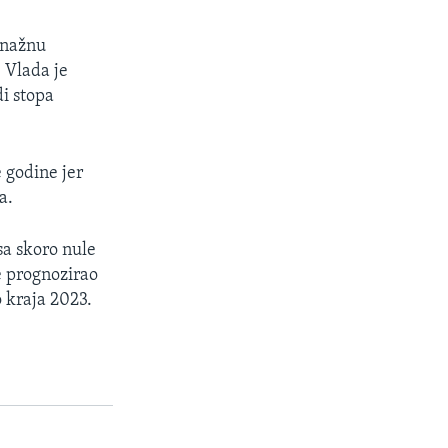
snažnu
 Vlada je
di stopa
 godine jer
a.
sa skoro nule
e prognozirao
 kraja 2023.