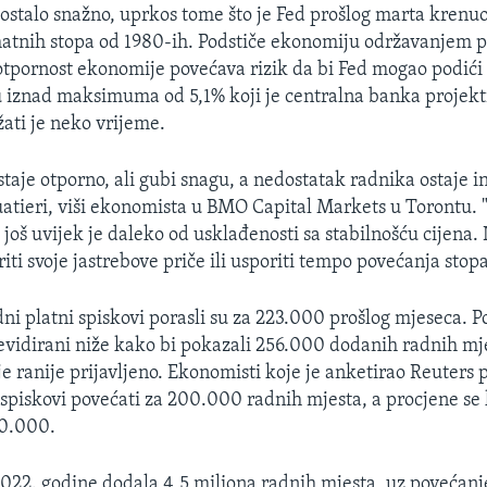
e ostalo snažno, uprkos tome što je Fed prošlog marta krenu
atnih stopa od 1980-ih. Podstiče ekonomiju održavanjem 
 otpornost ekonomije povećava rizik da bi Fed mogao podići 
iznad maksimuma od 5,1% koji je centralna banka projekti
žati je neko vrijeme.
staje otporno, ali gubi snagu, a nedostatak radnika ostaje i
uatieri, viši ekonomista u BMO Capital Markets u Torontu. "
još uvijek je daleko od usklađenosti sa stabilnošću cijena. 
iti svoje jastrebove priče ili usporiti tempo povećanja stopa
ni platni spiskovi porasli su za 223.000 prošlog mjeseca. P
vidirani niže kako bi pokazali 256.000 dodanih radnih mj
e ranije prijavljeno. Ekonomisti koje je anketirao Reuters p
i spiskovi povećati za 200.000 radnih mjesta, a procjene se
0.000.
022. godine dodala 4,5 miliona radnih mjesta, uz povećanj