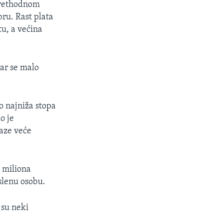
prethodnom
ru. Rast plata
u, a većina
lar se malo
ko najniža stopa
o je
aze veće
 miliona
slenu osobu.
 su neki