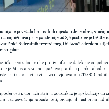
mija je povećala broj radnih mjesta u decembru, vraćajuć
na najniži nivo prije pandemije od 3,5 posto jer je tržište ra
 zvaničnici Federalnih rezervi mogli bi izvući određenu utje
astu plata.
eričke centralne banke protiv inflacije daleko je od pobjede
oje je Ministarstvo rada pažljivo pratilo u petak, također 
slenosti u domaćinstvima za nevjerovatnih 717.000 radnih
a.
poslenosti u domaćinstvima podstakao je spekulacije da su
a mjera povećanja zaposlenosti, precijenili rast broja radni