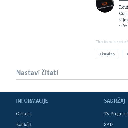
Reut
Corp
vije
više
This item is part of
Aktuelno
Nastavi čitati
INFORMACIJE
SADRŽAJ
Learning English
O nama
TV Program
Kontakt
SAD