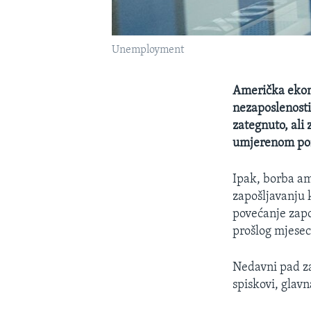
Unemployment
Američka ekono
nezaposlenosti 
zategnuto, ali
umjerenom por
Ipak, borba am
zapošljavanju k
povećanje zapo
prošlog mjesec
Nedavni pad za
spiskovi, glavn