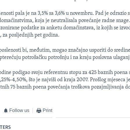
enosti pala je na 3,5% sa 3,6% u novembru. Pad je odrazio 
domaćinstvima, koja je neutralisala povećanje radne snage.
ezonirane podatke za anketu domaćinstava, iz kojih se izvo
, za posljednjih pet godina.
poslenosti bi, međutim, mogao značajno usporiti do sredine
opterećuju potrošačku potrošnju i na kraju poslovna ulaganj
godine podigao svoju referentnu stopu za 425 baznih poena 
,25%-4,50%, što je najviši od kraja 2007. Prošlog mjeseca j
nih 75 baznih poena povećanja troškova pozajmljivanja do
Follow us
Print
TERS