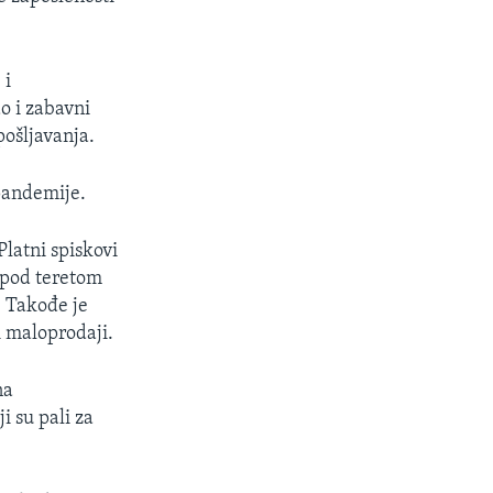
 i
ao i zabavni
pošljavanja.
 pandemije.
Platni spiskovi
 pod teretom
. Takođe je
i maloprodaji.
na
i su pali za