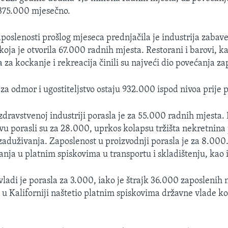
 375.000 mjesečno.
poslenosti prošlog mjeseca prednjačila je industrija zabave
 koja je otvorila 67.000 radnih mjesta. Restorani i barovi, k
 za kockanje i rekreacija činili su najveći dio povećanja za
 za odmor i ugostiteljstvo ostaju 932.000 ispod nivoa prije
dravstvenoj industriji porasla je za 55.000 radnih mjesta. 
vu porasli su za 28.000, uprkos kolapsu tržišta nekretnina
 zaduživanja. Zaposlenost u proizvodnji porasla je za 8.000
anja u platnim spiskovima u transportu i skladištenju, kao 
vladi je porasla za 3.000, iako je štrajk 36.000 zaposlenih 
u Kaliforniji naštetio platnim spiskovima državne vlade koj