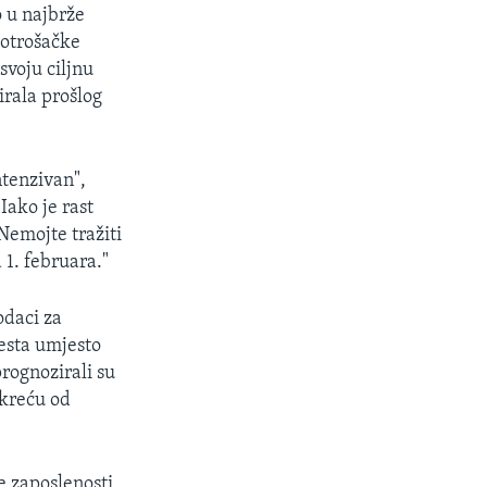
o u najbrže
potrošačke
svoju ciljnu
rala prošlog
ntenzivan",
Iako je rast
Nemojte tražiti
 1. februara."
odaci za
esta umjesto
rognozirali su
 kreću od
e zaposlenosti