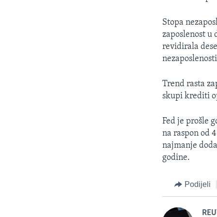
Stopa nezaposl
zaposlenost u 
revidirala des
nezaposlenosti
Trend rasta za
skupi krediti 
Fed je prošle 
na raspon od 4
najmanje dodat
godine.
Podijeli
REU