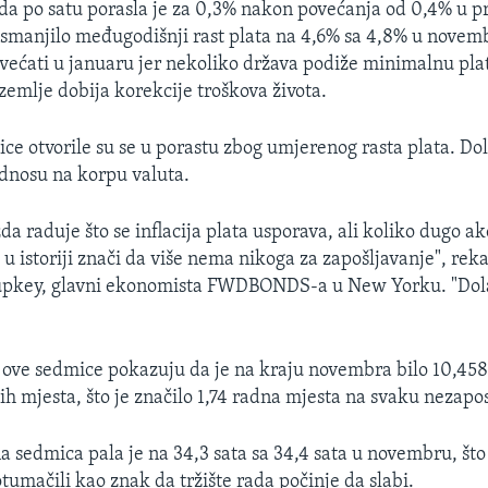
da po satu porasla je za 0,3% nakon povećanja od 0,4% u 
 smanjilo međugodišnji rast plata na 4,6% sa 4,8% u novemb
većati u januaru jer nekoliko država podiže minimalnu plat
zemlje dobija korekcije troškova života.
ce otvorile su se u porastu zbog umjerenog rasta plata. Do
dnosu na korpu valuta.
da raduje što se inflacija plata usporava, ali koliko dugo a
u istoriji znači da više nema nikoga za zapošljavanje", reka
upkey, glavni ekonomista FWDBONDS-a u New Yorku. "Dol
 ove sedmice pokazuju da je na kraju novembra bilo 10,458
ih mjesta, što je značilo 1,74 radna mjesta na svaku nezapo
a sedmica pala je na 34,3 sata sa 34,4 sata u novembru, što
tumačili kao znak da tržište rada počinje da slabi.