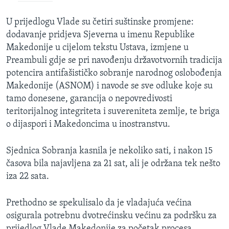
U prijedlogu Vlade su četiri suštinske promjene:
dodavanje pridjeva Sjeverna u imenu Republike
Makedonije u cijelom tekstu Ustava, izmjene u
Preambuli gdje se pri navođenju državotvornih tradicija
potencira antifašističko sobranje narodnog oslobođenja
Makedonije (ASNOM) i navode se sve odluke koje su
tamo donesene, garancija o nepovredivosti
teritorijalnog integriteta i suvereniteta zemlje, te briga
o dijaspori i Makedoncima u inostranstvu.
Sjednica Sobranja kasnila je nekoliko sati, i nakon 15
časova bila najavljena za 21 sat, ali je održana tek nešto
iza 22 sata.
Prethodno se spekulisalo da je vladajuća većina
osigurala potrebnu dvotrećinsku većinu za podršku za
prijedlog Vlade Makedonije za početak procesa