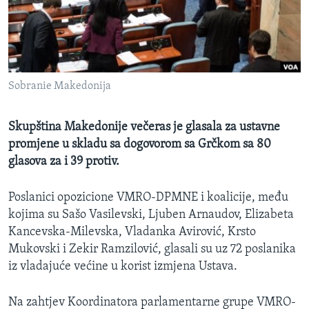
MAGAZIN
O GLASU AMERIKE
Learning English
Sobranie Makedonija
PRATITE NAS
Skupština Makedonije večeras je glasala za ustavne
promjene u skladu sa dogovorom sa Grčkom sa 80
glasova za i 39 protiv.
Jezici
Poslanici opozicione VMRO-DPMNE i koalicije, među
kojima su Sašo Vasilevski, Ljuben Arnaudov, Elizabeta
Kancevska-Milevska, Vladanka Avirović, Krsto
Mukovski i Zekir Ramzilović, glasali su uz 72 poslanika
iz vladajuće većine u korist izmjena Ustava.
Na zahtjev Koordinatora parlamentarne grupe VMRO-