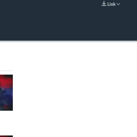
Link
EMBED