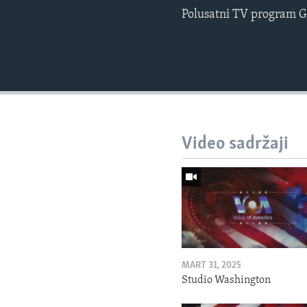
Polusatni TV program G
Video sadržaji
MART 31, 2025
Studio Washington