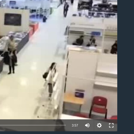
able
3:57