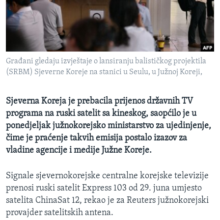
MAGAZIN
O GLASU AMERIKE
Learning English
Građani gledaju izvještaje o lansiranju balističkog projektila
(SRBM) Sjeverne Koreje na stanici u Seulu, u Južnoj Koreji,
PRATITE NAS
Sjeverna Koreja je prebacila prijenos državnih TV
programa na ruski satelit sa kineskog, saopćilo je u
Jezici
ponedjeljak južnokorejsko ministarstvo za ujedinjenje,
čime je praćenje takvih emisija postalo izazov za
vladine agencije i medije Južne Koreje.
Signale sjevernokorejske centralne korejske televizije
prenosi ruski satelit Express 103 od 29. juna umjesto
satelita ChinaSat 12, rekao je za Reuters južnokorejski
provajder satelitskih antena.