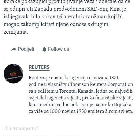
korake pokazujući produbljivanje veza i obećale da će
se oduprijeti Zapadu predvođenom SAD-om, Kina je
izbjegavala bilo kakav trilateralni aranžman koji bi
mogao zakomplicirati njene odnose s drugim
zemljama.
Podijeli
Follow us
REUTERS
Reuters je novinska agencija osnovana 1851.
godine u vlasništvu Thomson Reuters Corporation
sa sjedištem u Torontu, Kanada. Jedna od najvećih
svjetskih agencija vijesti, pruža finansijske vijesti,
kao i međunarodno pokrivanje na preko 16 jezika
za više od 1000 novina i 750 emitera širom svijeta.
This item is part of