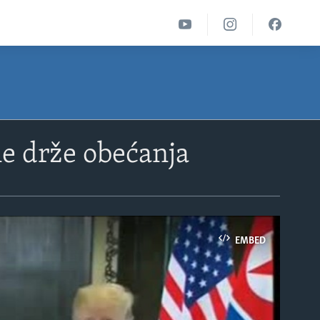
ne drže obećanja
EMBED