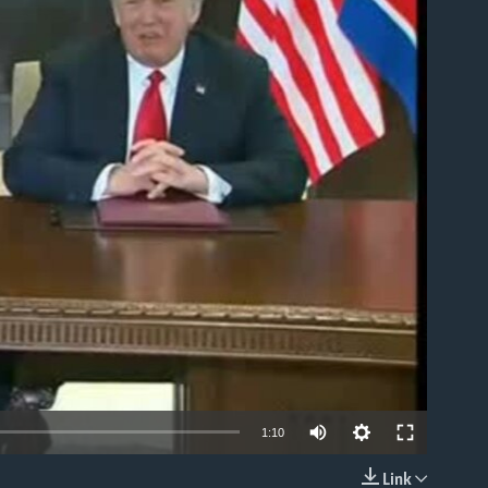
able
1:10
Link