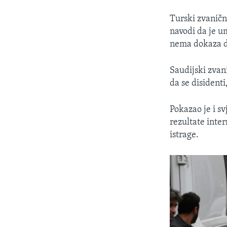
Turski zvaničn
navodi da je u
nema dokaza da
Saudijski zvan
da se disident
Pokazao je i s
rezultate inter
istrage.