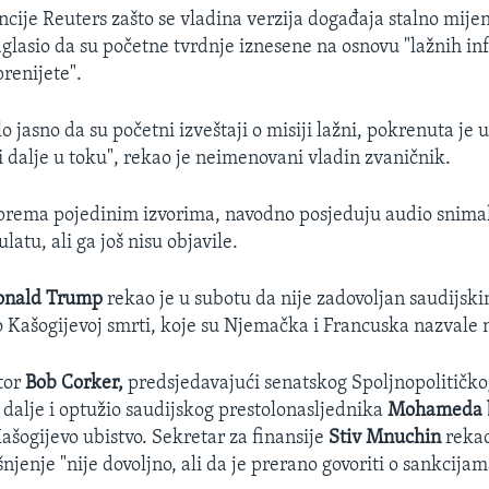
ncije Reuters zašto se vladina verzija događaja stalno mijen
aglasio da su početne tvrdnje iznesene na osnovu "lažnih in
renijete".
o jasno da su početni izveštaji o misiji lažni, pokrenuta je 
 i dalje u toku", rekao je neimenovani vladin zvaničnik.
 prema pojedinim izvorima, navodno posjeduju audio snima
latu, ali ga još nisu objavile.
onald Trump
rekao je u subotu da nije zadovoljan saudijsk
 Kašogijevoj smrti, koje su Njemačka i Francuska nazvale
tor
Bob Corker,
predsjedavajući senatskog Spoljnopolitičko
k dalje i optužio saudijskog prestolonasljednika
Mohameda 
Kašogijevo ubistvo. Sekretar za finansije
Stiv Mnuchin
rekao
njenje "nije dovoljno, ali da je prerano govoriti o sankcijam