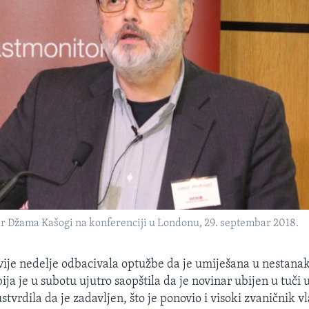
ar Džama Kašogi na konferenciji u Londonu, 29. septembar 2018.
vije nedelje odbacivala optužbe da je umiješana u nestanak
ja je u subotu ujutro saopštila da je novinar ubijen u tuči 
ustvrdila da je zadavljen, što je ponovio i visoki zvaničnik v