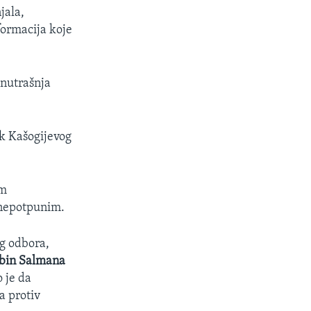
jala,
formacija koje
unutrašnja
k Kašogijevog
im
 nepotpunim.
g odbora,
bin Salmana
 je da
a protiv