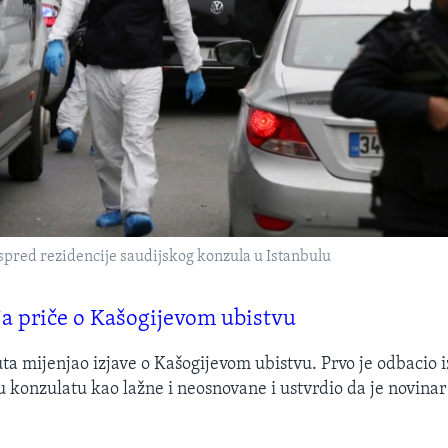
ispred rezidencije saudijskog konzula u Istanbulu
ja priče o Kašogijevom ubistvu
uta mijenjao izjave o Kašogijevom ubistvu. Prvo je odbacio i
u konzulatu kao lažne i neosnovane i ustvrdio da je novinar