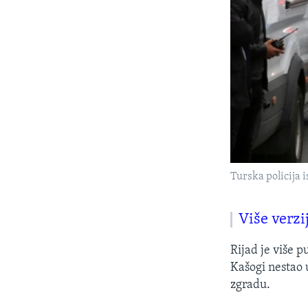
Turska policija 
Više verzi
Rijad je više p
Kašogi nestao 
zgradu.