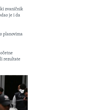
ski zvaničnik
dao je i da
 o planovima
početne
li rezultate