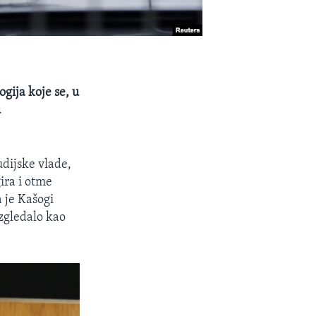
gija koje se, u
u
udijske vlade,
ira i otme
 je Kašogi
izgledalo kao