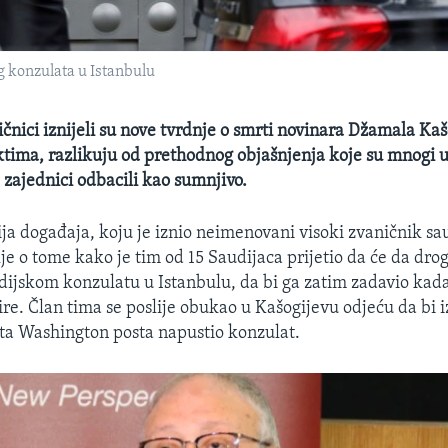
g konzulata u Istanbulu
čnici iznijeli su nove tvrdnje o smrti novinara Džamala Kašo
tima, razlikuju od prethodnog objašnjenja koje su mnogi 
ajednici odbacili kao sumnjivo.
ija događaja, koju je iznio neimenovani visoki zvaničnik sa
je o tome kako je tim od 15 Saudijaca prijetio da će da drog
dijskom konzulatu u Istanbulu, da bi ga zatim zadavio kada
ire. Član tima se poslije obukao u Kašogijevu odjeću da bi 
ta Washington posta napustio konzulat.