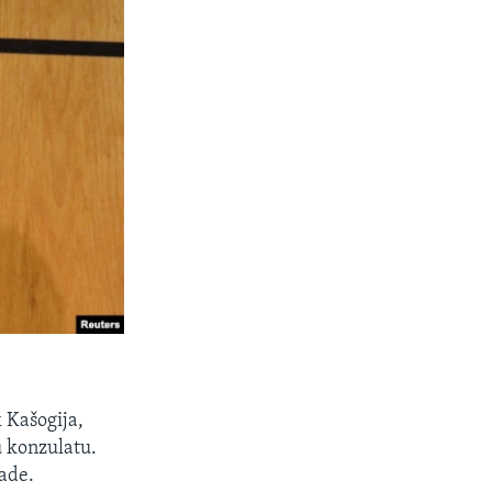
 Kašogija,
u konzulatu.
lade.