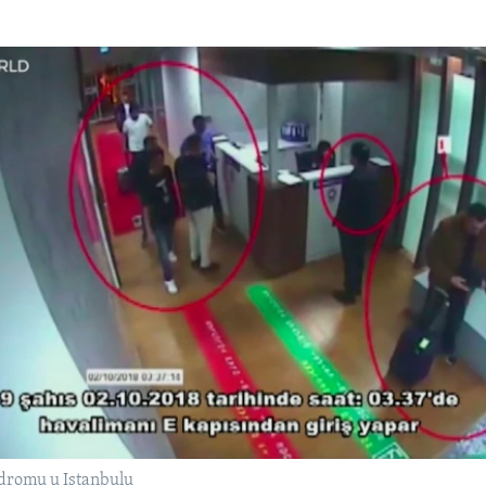
odromu u Istanbulu