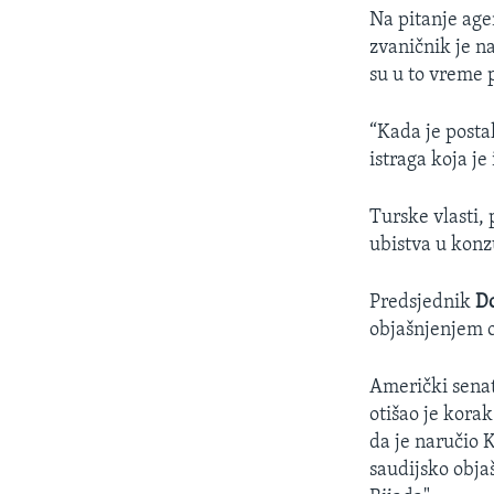
Na pitanje age
zvaničnik je n
su u to vreme p
“Kada je postal
istraga koja je
Turske vlasti,
ubistva u konzu
Predsjednik
D
objašnjenjem o
Američki sena
otišao je kora
da je naručio 
saudijsko objaš