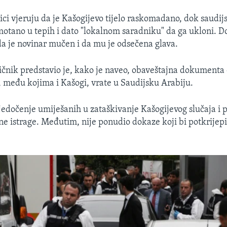
ici vjeruju da je Kašogijevo tijelo raskomadano, dok saudij
motano u tepih i dato "lokalnom saradniku" da ga ukloni. Do
 je novinar mučen i da mu je odsečena glava.
ičnik predstavio je, kako je naveo, obaveštajna dokumenta
i, među kojima i Kašogi, vrate u Saudijsku Arabiju.
vjedočenje umiješanih u zataškivanje Kašogijevog slučaja i 
ne istrage. Međutim, nije ponudio dokaze koji bi potkrijepi