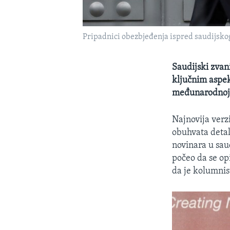
Pripadnici obezbjeđenja ispred saudijsko
Saudijski zvani
ključnim aspek
međunarodnoj z
Najnovija verz
obuhvata detal
novinara u sau
počeo da se op
da je kolumnis