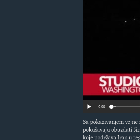
MAGAZIN
O GLASU AMERIKE
0:00
Sa pokazivanjem vojne 
pokušavaju obuzdati šir
koje podržava Iran u re