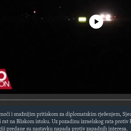
No media source currently avail
moći i snažnijim pritiskom za diplomatskim rješenjem, Sje
i rat na Bliskom istoku. Uz pozadinu izraelskog rata proti
giji predane su nastavku napada protiv zapadnih interesa.