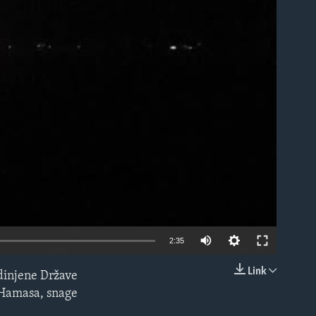
able
2:35
Link
dinjene Države
EMBED
v Hamasa, snage