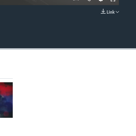
Link
EMBED