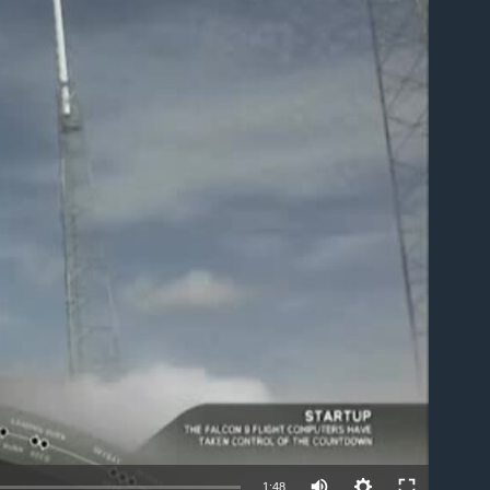
able
1:48