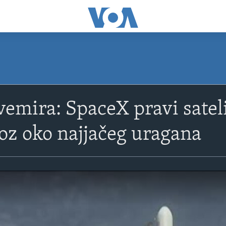
svemira: SpaceX pravi satel
roz oko najjačeg uragana