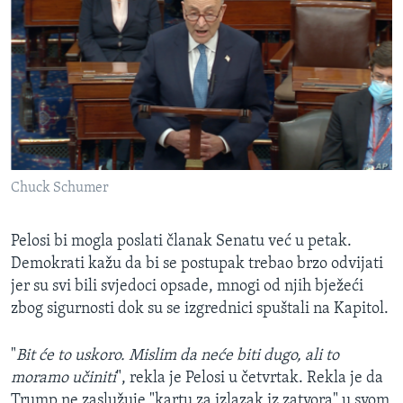
Chuck Schumer
Pelosi bi mogla poslati članak Senatu već u petak.
Demokrati kažu da bi se postupak trebao brzo odvijati
jer su svi bili svjedoci opsade, mnogi od njih bježeći
zbog sigurnosti dok su se izgrednici spuštali na Kapitol.
"
Bit će to uskoro. Mislim da neće biti dugo, ali to
moramo učiniti
", rekla je Pelosi u četvrtak. Rekla je da
Trump ne zaslužuje "kartu za izlazak iz zatvora" u svom