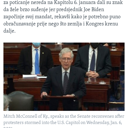
za poticanje nereda na Kapitolu 6. januara dali su znak
da žele brzo suđenje jer predsjednik Joe Biden
započinje svoj mandat, rekavši kako je potrebno puno
obračunavanje prije nego što zemlja i Kongres krenu
dalje.
Mitch McConnell of Ky., speaks as the Senate reconvenes after
protesters stormed into the U.S. Capitol on Wednesday, Jan. 6,