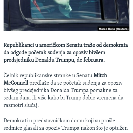
MAGAZIN
O GLASU AMERIKE
Learning English
Republikanci u američkom Senatu traže od demokrata
PRATITE NAS
da odgode početak suđenja za opoziv bivšem
predsjedniku Donaldu Trumpu, do februara.
Jezici
Čelnik republikanske stranke u Senatu
Mitch
McConnell
predlaže da se početak suđenja za opoziv
bivšeg predsjednika Donalda Trumpa pomakne za
sedam dana ili više kako bi Trump dobio vremena da
razmotri slučaj.
Demokrati u predstavničkom domu koji su prošle
sedmice glasali za opoziv Trumpa nakon što je optužen