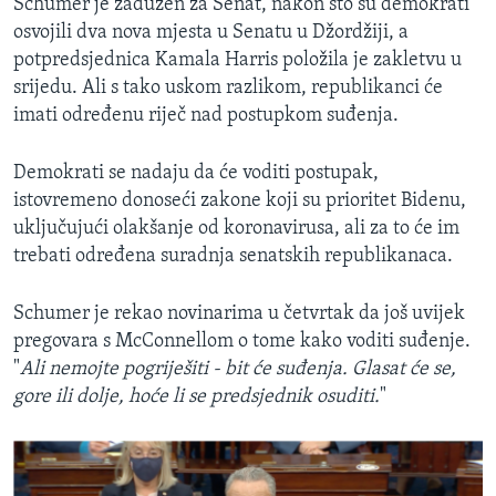
Schumer je zadužen za Senat, nakon što su demokrati
osvojili dva nova mjesta u Senatu u Džordžiji, a
potpredsjednica Kamala Harris položila je zakletvu u
srijedu. Ali s tako uskom razlikom, republikanci će
imati određenu riječ nad postupkom suđenja.
Demokrati se nadaju da će voditi postupak,
istovremeno donoseći zakone koji su prioritet Bidenu,
uključujući olakšanje od koronavirusa, ali za to će im
trebati određena suradnja senatskih republikanaca.
Schumer je rekao novinarima u četvrtak da još uvijek
pregovara s McConnellom o tome kako voditi suđenje.
"
Ali nemojte pogriješiti - bit će suđenja. Glasat će se,
gore ili dolje, hoće li se predsjednik osuditi.
"