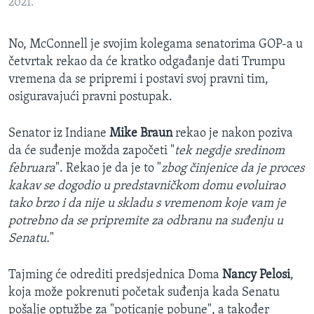
2021.
No, McConnell je svojim kolegama senatorima GOP-a u
četvrtak rekao da će kratko odgađanje dati Trumpu
vremena da se pripremi i postavi svoj pravni tim,
osiguravajući pravni postupak.
Senator iz Indiane
Mike Braun
rekao je nakon poziva
da će suđenje možda započeti "
tek negdje sredinom
februara
". Rekao je da je to "
zbog činjenice da je proces
kakav se dogodio u predstavničkom domu evoluirao
tako brzo i da nije u skladu s vremenom koje vam je
potrebno da se pripremite za odbranu na suđenju u
Senatu.
"
Tajming će odrediti predsjednica Doma
Nancy Pelosi
,
koja može pokrenuti početak suđenja kada Senatu
pošalje optužbe za "poticanje pobune", a također