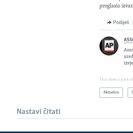
proglasio izva
Podijeli
ASS
Asso
ured
izvj
This item is part of
Aktuelno
Nastavi čitati