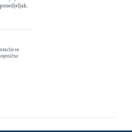
 ponedjeljak.
izacija sa
injenično