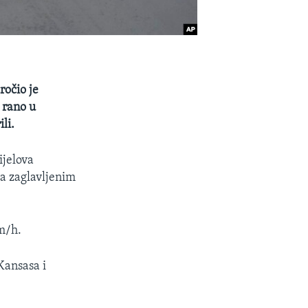
ročio je
 rano u
li.
ijelova
la zaglavljenim
m/h.
Kansasa i