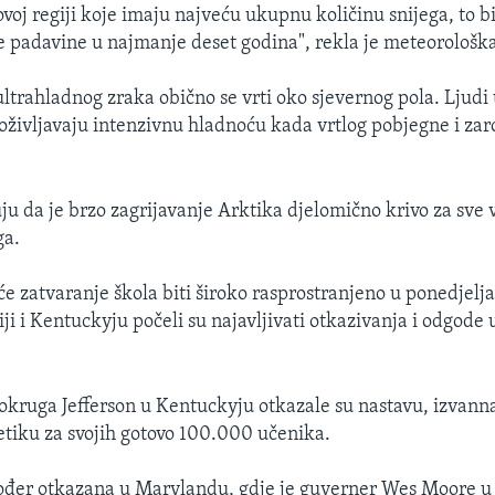
ovoj regiji koje imaju najveću ukupnu količinu snijega, to b
e padavine u najmanje deset godina", rekla je meteorološka
 ultrahladnog zraka obično se vrti oko sjevernog pola. Ljudi
 doživljavaju intenzivnu hladnoću kada vrtlog pobjegne i za
ju da je brzo zagrijavanje Arktika djelomično krivo za sve 
ga.
će zatvaranje škola biti široko rasprostranjeno u ponedjelj
iji i Kentuckyju počeli su najavljivati otkazivanja i odgode 
okruga Jefferson u Kentuckyju otkazale su nastavu, izvann
letiku za svojih gotovo 100.000 učenika.
ođer otkazana u Marylandu, gdje je guverner Wes Moore u 