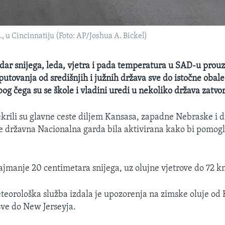
., u Cincinnatiju (Foto: AP/Joshua A. Bickel)
udar snijega, leda, vjetra i pada temperatura u SAD-u prouz
putovanja od središnjih i južnih država sve do istočne obale
og čega su se škole i vladini uredi u nekoliko država zatvori
rekrili su glavne ceste diljem Kansasa, zapadne Nebraske i d
je državna Nacionalna garda bila aktivirana kako bi pomog
ajmanje 20 centimetara snijega, uz olujne vjetrove do 72 k
eorološka služba izdala je upozorenja na zimske oluje od 
sve do New Jerseyja.