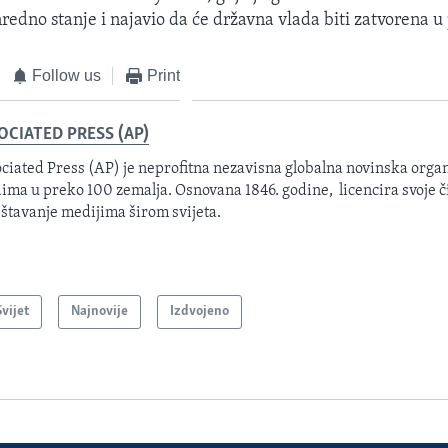
nredno stanje i najavio da će državna vlada biti zatvorena u
Follow us
Print
OCIATED PRESS (AP)
ciated Press (AP) je neprofitna nezavisna globalna novinska organ
ima u preko 100 zemalja. Osnovana 1846. godine, licencira svoje č
eštavanje medijima širom svijeta.
Svijet
Najnovije
Izdvojeno