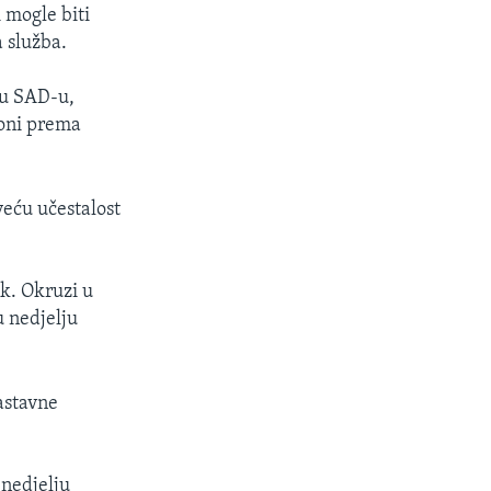
i mogle biti
 služba.
 u SAD-u,
roni prema
veću učestalost
ak. Okruzi u
u nedjelju
astavne
nedjelju