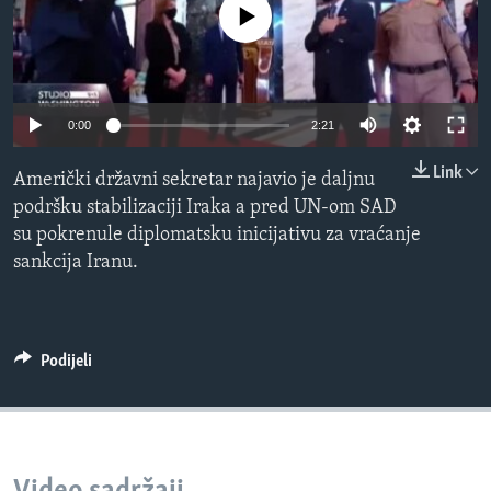
No media source currently available
MAGAZIN
O GLASU AMERIKE
Learning English
0:00
2:21
Link
PRATITE NAS
Američki državni sekretar najavio je daljnu
podršku stabilizaciji Iraka a pred UN-om SAD
su pokrenule diplomatsku inicijativu za vraćanje
sankcija Iranu.
Jezici
Podijeli