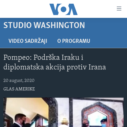
Linkovi
Pređi
na
STUDIO WASHINGTON
glavni
TV PROGRAM
sadržaj
VIDEO
Pređi
VIDEO SADRŽAJI
O PROGRAMU
na
FOTOGRAFIJE DANA
glavnu
Pompeo: Podrška Iraku i
VIJESTI
navigaciju
diplomatska akcija protiv Irana
Idi
NAUKA I TEHNOLOGIJA
SJEDINJENE AMERIČKE DRŽAVE
na
20 august, 2020
SPECIJALNI PROJEKTI
BOSNA I HERCEGOVINA
pretragu
GLAS AMERIKE
KORUPCIJA
SVIJET
SLOBODA MEDIJA
ŽENSKA STRANA
IZBJEGLIČKA STRANA