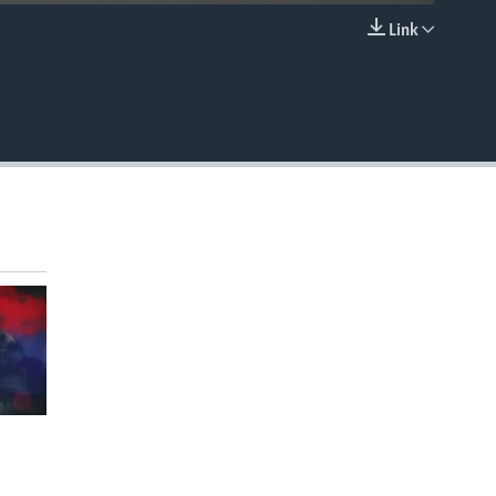
Link
EMBED