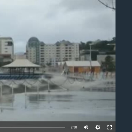
able
2:38