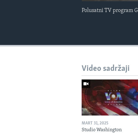
Polusatni TV program G
Video sadržaji
MART 31, 2025
Studio Washington