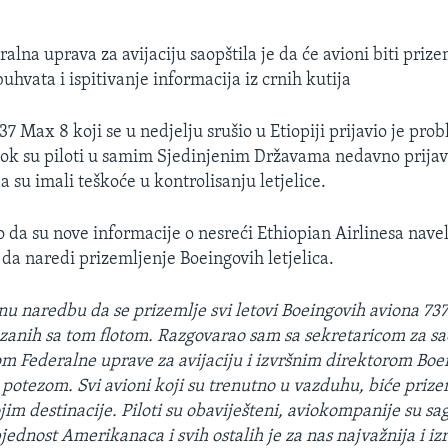
lna uprava za avijaciju saopštila je da će avioni biti prize
buhvata i ispitivanje informacija iz crnih kutija
37 Max 8 koji se u nedjelju srušio u Etiopiji prijavio je pro
 dok su piloti u samim Sjedinjenim Državama nedavno prijav
a su imali teškoće u kontrolisanju letjelice.
 da su nove informacije o nesreći Ethiopian Airlinesa nave
 da naredi prizemljenje Boeingovih letjelica.
tnu naredbu da se prizemlje svi letovi Boeingovih aviona 7
ezanih sa tom flotom. Razgovarao sam sa sekretaricom za sa
m Federalne uprave za avijaciju i izvršnim direktorom Boein
m potezom. Svi avioni koji su trenutno u vazduhu, biće priz
ojim destinacije. Piloti su obaviješteni, aviokompanije su s
ednost Amerikanaca i svih ostalih je za nas najvažnija i i