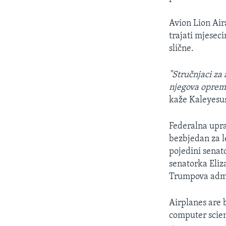
Avion Lion Aira
trajati mjesec
slične.
"Stručnjaci za
njegova oprema
kaže
Kaleyesu
Federalna upra
bezbjedan za l
pojedini senat
senatorka Eliza
Trumpova admin
Airplanes are 
computer scien