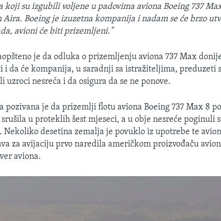
 koji su izgubili voljene u padovima aviona Boeing 737 Ma
n Aira. Boeing je izuzetna kompanija i nadam se će brzo utvr
da, avioni će biti prizemljeni."
saopšteno je da odluka o prizemljenju aviona 737 Max donije
 i da će kompanija, u saradnji sa istražiteljima, preduzeti
ili uzroci nesreća i da osigura da se ne ponove.
 pozivana je da prizemlji flotu aviona Boeing 737 Max 8 po
 srušila u proteklih šest mjeseci, a u obje nesreće poginuli s
. Nekoliko desetina zemalja je povuklo iz upotrebe te avione
va za avijaciju prvo naredila američkom proizvođaču avio
tver aviona.