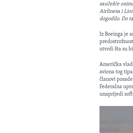
saučešće onima
Airlinesa i Lio
dogodilo. Do ta
Iz Boeinga je 
predostrožnosti
utvrdi šta su b
Američka vlada
aviona tog tipa
članovi posade
Federalna upra
unaprijedi sof