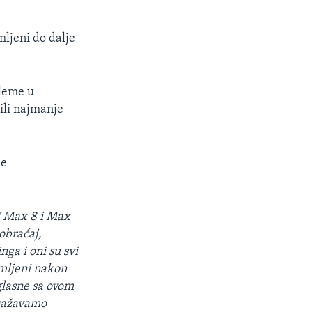
mljeni do dalje
bleme u
ili najmanje
le
37 Max 8 i Max
obraćaj,
ga i oni su svi
emljeni nakon
aglasne sa ovom
zražavamo