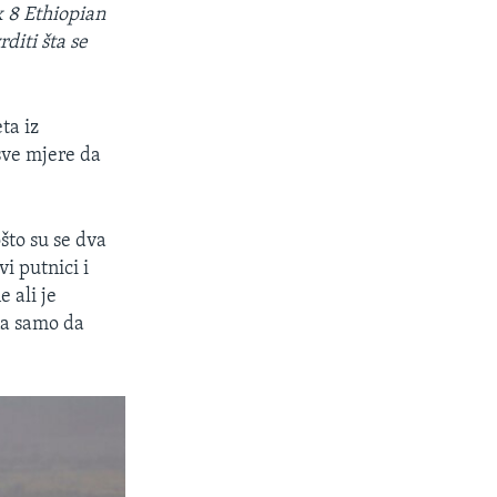
x 8 Ethiopian
diti šta se
ta iz
 sve mjere da
što su se dva
vi putnici i
 ali je
na samo da