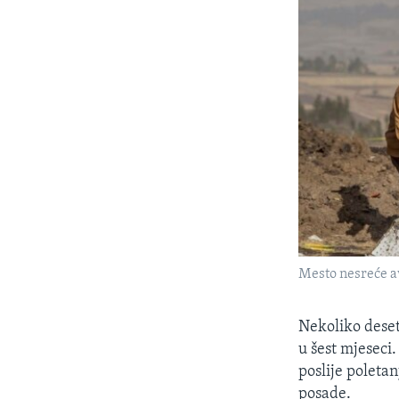
Mesto nesreće av
Nekoliko deset
u šest mjeseci.
poslije poletan
posade.