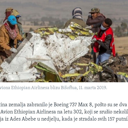
iona Ethiopian Airlinesa blizu Bišoftua, 11. marta 2019.
ina zemalja zabranilo je Boeing 737 Max 8, pošto su se dva 
 Avion Ethiopian Airlinesa na letu 302, koji se srušio neko
ja iz Ades Abebe u nedjelju, kada je stradalo svih 157 putni