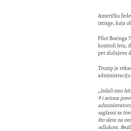
Američka federa
istrage, koja o
Pilot Boeinga 7
kontroli leta,
pet slučajeva d
Trump je rekao
administraciju
„Izdali smo hi
9 i aviona pov
administratoro
saglasni sa ti
što slete na sv
odlukom. Bezbj