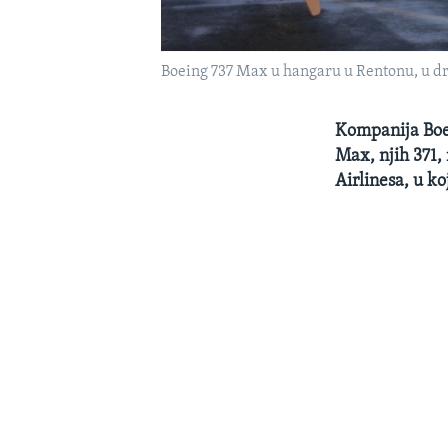
Boeing 737 Max u hangaru u Rentonu, u d
Kompanija Boein
Max, njih 371, 
Airlinesa, u ko