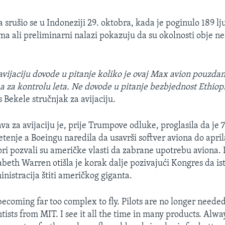
 srušio se u Indoneziji 29. oktobra, kada je poginulo 189 lju
ima ali preliminarni nalazi pokazuju da su okolnosti obje ne
 avijaciju dovode u pitanje koliko je ovaj Max avion pouzda
 za kontrolu leta. Ne dovode u pitanje bezbjednost Ethiopi
s Bekele
stručnjak za avijaciju.
va za avijaciju je, prije Trumpove odluke, proglasila da je
etenje a Boeingu naredila da usavrši softver aviona do apri
ori pozvali su američke vlasti da zabrane upotrebu aviona
beth Warren otišla je korak dalje pozivajući Kongres da istr
istracija štiti američkog giganta.
becoming far too complex to fly. Pilots are no longer needed
tists from MIT. I see it all the time in many products. Alwa