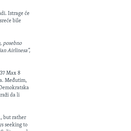
di. Istrage će
sreće bile
n, posebno
an Airlinesa”,
 737 Max 8
la. Međutim,
. Demokratska
aži da li
, but rather
ys seeking to