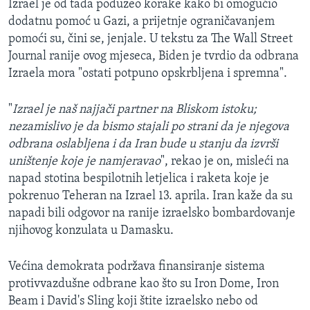
Izrael je od tada poduzeo korake kako bi omogućio
dodatnu pomoć u Gazi, a prijetnje ograničavanjem
pomoći su, čini se, jenjale. U tekstu za The Wall Street
Journal ranije ovog mjeseca, Biden je tvrdio da odbrana
Izraela mora "ostati potpuno opskrbljena i spremna".
"
Izrael je naš najjači partner na Bliskom istoku;
nezamislivo je da bismo stajali po strani da je njegova
odbrana oslabljena i da Iran bude u stanju da izvrši
uništenje koje je namjeravao
", rekao je on, misleći na
napad stotina bespilotnih letjelica i raketa koje je
pokrenuo Teheran na Izrael 13. aprila. Iran kaže da su
napadi bili odgovor na ranije izraelsko bombardovanje
njihovog konzulata u Damasku.
Većina demokrata podržava finansiranje sistema
protivvazdušne odbrane kao što su Iron Dome, Iron
Beam i David's Sling koji štite izraelsko nebo od