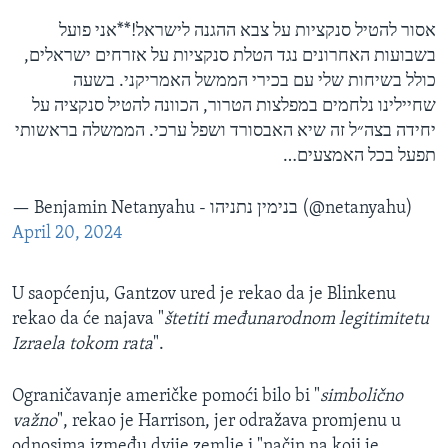
אסור להטיל סנקציות על צבא ההגנה לישראל!**אני פועל
בשבועות האחרונים נגד הטלת סנקציות על אזרחים ישראלים,
כולל בשיחות שלי עם בכירי הממשל האמריקני. בשעה
שחיילינו נלחמים במפלצות הטרור, הכוונה להטיל סנקציה על
יחידה בצה״ל זה שיא האבסורד ושפל ערכי. הממשלה בראשותי
תפעל בכל האמצעים…
— Benjamin Netanyahu - בנימין נתניהו (@netanyahu)
April 20, 2024
U saopćenju, Gantzov ured je rekao da je Blinkenu
rekao da će najava "
štetiti međunarodnom legitimitetu
Izraela tokom rata
".
Ograničavanje američke pomoći bilo bi "
simbolično
važno
", rekao je Harrison, jer odražava promjenu u
odnosima između dvije zemlje i "način na koji je