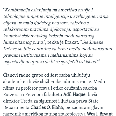
"
Kombinacija oslanjanja na američko oružje i
tehnologije umjetne inteligencije u svrhu generiranja
ciljeva uz malo ljudskog nadzora, zajedno s
relaksiranim pravilima djelovanja, uspostavili su
kontekst sistematskog kršenja međunarodnog
humanitarnog prava
", rekka je Erakat. “
Sjedinjene
Države su bile centralne za krizu među međunarodnim
pravnim institucijama i mehanizmima koji su
uspostavljeni upravo da bi se spriječili ovi ishodi
.”
Članovi radne grupe od šest osoba uključuju
akademike i bivše službenike administracije. Među
njima su profesor prava i etike oružanih sukoba
Rutgers na Pravnom fakultetu
Adil Haque
, bivši
direktor Ureda za sigurnost i ljudska prava State
Departmenta
Charles O. Blaha
, penzionisani glavni
narednik američkog ratnog zrakoplovstva
Wes J. Bryant