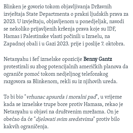
Blinken je govorio tokom objavljivanja Državnih
izvještaja State Departmenta o praksi ljudskih prava za
2023. U izvještaju, objavljenom u ponedjeljak, navodi
se nekoliko prijavljenih kršenja prava koje su IDF,
Hamas i Palestinske vlasti počinili u Izraelu, na
Zapadnoj obali i u Gazi 2023. prije i poslije 7. oktobra.
Netanyahu i šef izraelske opozicije
Benny Gantz
protestirali su zbog potencijalnih američkih planova da
ograniče pomoć tokom nedjeljnog telefonskog
razgovora sa Blinkenom, rekli su iz njihovih ureda.
To bi bio "
vrhunac apsurda i moralni pad
", u vrijeme
kada se izraelske trupe bore protiv Hamasa, rekao je
Netanyahu u objavi na društvenim mrežama. On je
obećao da će "
djelovati svim sredstvima
" protiv bilo
kakvih ograničenja.