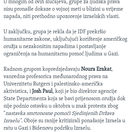
U mnogim od ovih slučajeva, grupe za ljudska prava
nisu pronašle dokaze o vojnoj meti u blizini u vrijeme
napada, niti prethodno upozorenje izraelskih vlasti.
U zaključku, grupa je rekla da je IDF prekršio
humanitarne zakone, uključujući korištenje američkog
oružja u nezakonitim napadima i postavljanje
ograničenja na humanitarnu pomoć ljudima u Gazi.
Radnom grupom kopredsjedavaju
Noura Erakat
,
vanredna profesorica međunarodnog prava na
Univerzitetu Rutgers i palestinsko-američka
aktivistica, i
Josh Paul
, koji je bio direktor agencije
State Departmenta koja se bavi prijenosom oružja dok
nije podnio ostavku u oktobra u znak protesta zbog
"
nastavka smrtonosne pomoći Sjedinjenih Država
Izraelu"
. Oboje su ranije kritizirali ponašanje Izraela u
ratu u Gazi i Bidenovu podršku Izraelu.