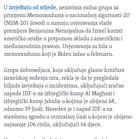
U
izvještaju od srijede
, nezavisna radna grupa za
primjenu Memoranduma o nacionalnoj sigurnosti-20
(NSM-20) dovodi u sumnju uvjeravanja vlade
premijera Benjamina Netanyahua da Izrael koristi
američko oružje u potpunom skladu s američkim i
međunarodnim pravom. Uvjeravanja su bila u
memorandumu koji je Biden izdao u februaru.
Grupa dobrovoljaca, koja uključuje glasne kritičare
izraelskog vođenja rata, rekla je da je pregledala
hiljade izvještaja o incidentima, uključujući zračne
napade IDF-a na izbjeglički kamp Al Maghazi i
izbjeglički kamp Jabalia u kojima je ubijeno 68,
odnosno 39 ljudi. Naveden je i napad IDF-a na
stambenu zgradu u centralnoj Gazi u kojem je ubijeno
najmanje 106 civila, uključujući 54 djece.