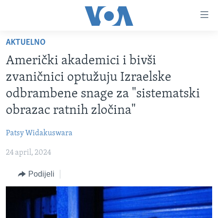
Linkovi
Pređi
na
AKTUELNO
glavni
TV PROGRAM
sadržaj
Američki akademici i bivši
VIDEO
Pređi
zvaničnici optužuju Izraelske
na
FOTOGRAFIJE DANA
odbrambene snage za "sistematski
glavnu
VIJESTI
navigaciju
obrazac ratnih zločina"
Idi
NAUKA I TEHNOLOGIJA
SJEDINJENE AMERIČKE DRŽAVE
na
Patsy Widakuswara
SPECIJALNI PROJEKTI
BOSNA I HERCEGOVINA
pretragu
24 april, 2024
KORUPCIJA
SVIJET
Podijeli
SLOBODA MEDIJA
ŽENSKA STRANA
IZBJEGLIČKA STRANA