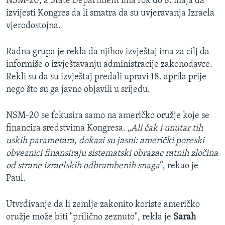
NSM-20, a State Department ima rok do 8. maja da
izvijesti Kongres da li smatra da su uvjeravanja Izraela
vjerodostojna.
Radna grupa je rekla da njihov izvještaj ima za cilj da
informiše o izvještavanju administracije zakonodavce.
Rekli su da su izvještaj predali upravi 18. aprila prije
nego što su ga javno objavili u srijedu.
NSM-20 se fokusira samo na američko oružje koje se
financira sredstvima Kongresa. „
Ali čak i unutar tih
uskih parametara, dokazi su jasni: američki poreski
obveznici finansiraju sistematski obrazac ratnih zločina
od strane izraelskih odbrambenih snaga
“, rekao je
Paul.
Utvrđivanje da li zemlje zakonito koriste američko
oružje može biti "prilično zeznuto", rekla je
Sarah