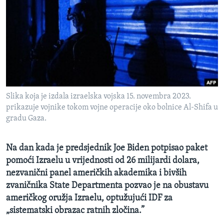
MAGAZIN
O GLASU AMERIKE
Learning English
PRATITE NAS
Slika koja je izdala izraelska vojska 15. novembra 2023.
prikazuje vojnike tokom vojne operacije oko bolnice Al-Shifa u
gradu Gaza.
Jezici
Na dan kada je predsjednik Joe Biden potpisao paket
pomoći Izraelu u vrijednosti od 26 milijardi dolara,
nezvanični panel američkih akademika i bivših
zvaničnika State Departmenta pozvao je na obustavu
američkog oružja Izraelu, optužujući IDF za
„sistematski obrazac ratnih zločina.”