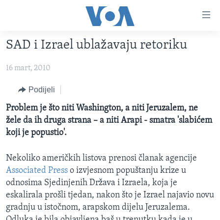
Linkovi
Pređi
na
SAD i Izrael ublažavaju retoriku
glavni
TV PROGRAM
sadržaj
16 mart, 2010
VIDEO
Pređi
na
FOTOGRAFIJE DANA
Podijeli
glavnu
VIJESTI
Problem je što niti Washington, a niti Jeruzalem, ne
navigaciju
žele da ih druga strana – a niti Arapi - smatra 'slabićem
Idi
NAUKA I TEHNOLOGIJA
SJEDINJENE AMERIČKE DRŽAVE
koji je popustio'.
na
SPECIJALNI PROJEKTI
BOSNA I HERCEGOVINA
pretragu
Nekoliko američkih listova prenosi članak agencije
KORUPCIJA
SVIJET
Associated Press
o izvjesnom popuštanju krize u
SLOBODA MEDIJA
odnosima Sjedinjenih Država i Izraela, koja je
ŽENSKA STRANA
eskalirala prošli tjedan, nakon što je Izrael najavio novu
gradnju u istočnom, arapskom dijelu Jeruzalema.
IZBJEGLIČKA STRANA
Odluka je bila objavljena baš u trenutku kada je u