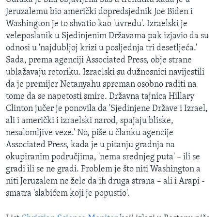
MAGAZIN
Jeruzalemu bio američki dopredsjednik Joe Biden i
Washington je to shvatio kao 'uvredu'. Izraelski je
O GLASU AMERIKE
veleposlanik u Sjedinjenim Državama pak izjavio da su
odnosi u 'najdubljoj krizi u posljednja tri desetljeća.'
Learning English
Sada, prema agenciji Associated Press, obje strane
ublažavaju retoriku. Izraelski su dužnosnici navijestili
PRATITE NAS
da je premijer Netanyahu spreman osobno raditi na
tome da se napetosti smire. Državna tajnica Hillary
Clinton jučer je ponovila da 'Sjedinjene Države i Izrael,
ali i američki i izraelski narod, spajaju bliske,
Jezici
nesalomljive veze.' No, piše u članku agencije
Associated Press, kada je u pitanju gradnja na
okupiranim područjima, 'nema srednjeg puta' – ili se
gradi ili se ne gradi. Problem je što niti Washington a
niti Jeruzalem ne žele da ih druga strana – ali i Arapi -
smatra 'slabićem koji je popustio'.