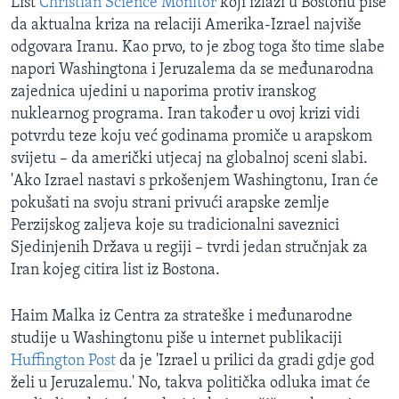
List
Christian Science Monitor
koji izlazi u Bostonu piše
da aktualna kriza na relaciji Amerika-Izrael najviše
odgovara Iranu. Kao prvo, to je zbog toga što time slabe
napori Washingtona i Jeruzalema da se međunarodna
zajednica ujedini u naporima protiv iranskog
nuklearnog programa. Iran također u ovoj krizi vidi
potvrdu teze koju već godinama promiče u arapskom
svijetu – da američki utjecaj na globalnoj sceni slabi.
'Ako Izrael nastavi s prkošenjem Washingtonu, Iran će
pokušati na svoju strani privući arapske zemlje
Perzijskog zaljeva koje su tradicionalni saveznici
Sjedinjenih Država u regiji – tvrdi jedan stručnjak za
Iran kojeg citira list iz Bostona.
Haim Malka iz Centra za strateške i međunarodne
studije u Washingtonu piše u internet publikaciji
Huffington Post
da je 'Izrael u prilici da gradi gdje god
želi u Jeruzalemu.' No, takva politička odluka imat će