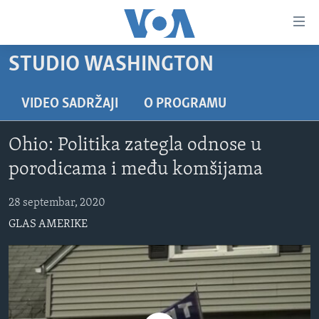
Linkovi
Pređi
na
STUDIO WASHINGTON
glavni
TV PROGRAM
sadržaj
VIDEO
Pređi
VIDEO SADRŽAJI
O PROGRAMU
na
FOTOGRAFIJE DANA
glavnu
Ohio: Politika zategla odnose u
VIJESTI
navigaciju
porodicama i među komšijama
Idi
NAUKA I TEHNOLOGIJA
SJEDINJENE AMERIČKE DRŽAVE
na
28 septembar, 2020
SPECIJALNI PROJEKTI
BOSNA I HERCEGOVINA
pretragu
GLAS AMERIKE
KORUPCIJA
SVIJET
SLOBODA MEDIJA
ŽENSKA STRANA
IZBJEGLIČKA STRANA