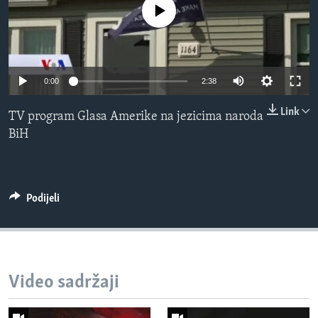
No media source currently available
MAGAZIN
O GLASU AMERIKE
Learning English
0:00
2:38
Link
PRATITE NAS
TV program Glasa Amerike na jezicima naroda
BiH
Jezici
Podijeli
Video sadržaji