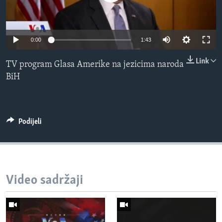
MAGAZIN
O GLASU AMERIKE
0:00
1:43
Learning English
Link
TV program Glasa Amerike na jezicima naroda
BiH
PRATITE NAS
Podijeli
Jezici
Video sadržaji