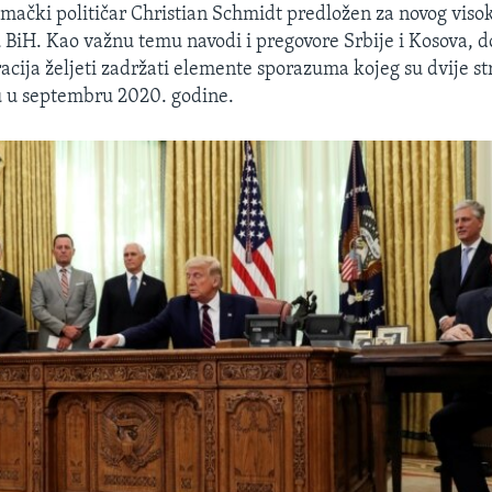
emački političar Christian Schmidt predložen za novog viso
 BiH. Kao važnu temu navodi i pregovore Srbije i Kosova, d
acija željeti zadržati elemente sporazuma kojeg su dvije st
 u septembru 2020. godine.