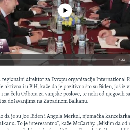
No media source currently available
6:33
EMBED
 regionalni direktor za Evropu organizacije International 
 je aktivna i u BiH, kaže da je pozitivno što su Biden, još i
u i na čelu Odbora za vanjske poslove, te neki od njegovih s
i sa dešavanjima na Zapadnom Balkanu.
 da je su Joe Biden i Angela Merkel, njemačka kancelarka,
kanu. To je interesantno“, kaže McCarthy. „Mislim da od 