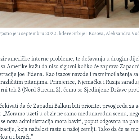
stio je u septembru 2020. lidere Srbije i Kosova, Aleksandra Vuč
zir američke interne probleme, te dešavanja u drugim dijel
asa Amerike kažu da nisu sigurni koliko će zapravo Zapadni
tracije Joe Bidena. Kao izazov navode i razmimoilaženja s
različitim pitanjima. Primjerice, Njemačka i Rusija sarađuj
rni tok 2 (Nord Stream 2), čemu se Sjedinjene Države prot
kivati da će Zapadni Balkan biti prioritet prvog reda za a
. „Moramo uzeti u obzir ne samo međunarodnu scenu, neg
 se nova administracija mora baviti, poput odgovora na pan
izacije, koja nažalost raste u našoj zemlji. Tako da će se mo
ekuju i birači.“