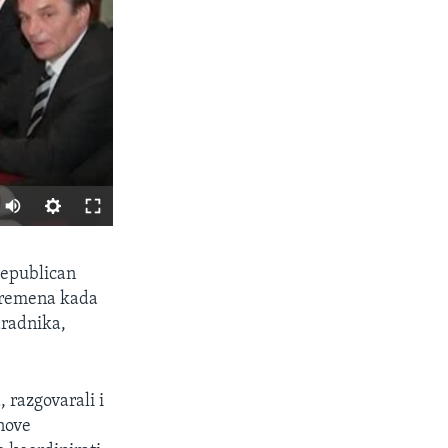
SHARE
Republican
z vremena kada
aradnika,
 razgovarali i
nove