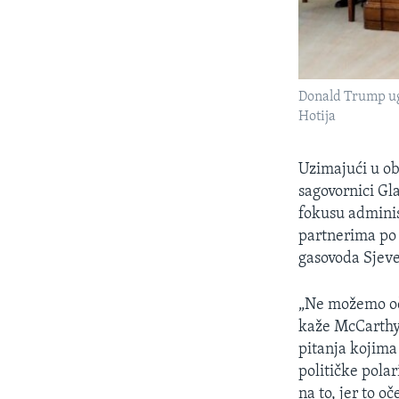
Donald Trump ugo
Hotija
Uzimajući u ob
sagovornici Gl
fokusu adminis
partnerima po 
gasovoda Sjeve
„Ne možemo oče
kaže McCarthy
pitanja kojima
političke polar
na to, jer to oč