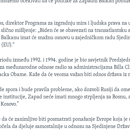
 možemo očekivati da će politike za Zapadni Balkan pobliže
ips, direktor Programa za izgradnju mira i ljudska prava na 
slično mišljenje: „Biden će se obavezati na transatlantsku 
 Balkanu imat će snažnu osnovu u zajedničkom radu Sjedin
 (EU).“
eriodu između 1992. i 1994. godine je bio savjetnik Predsjed
 za međunarodne odnose radio sa administracijama Billa C
acka Obame. Kaže da će veoma važan biti odnos država iz 
e spora i bude pravila probleme, ako dozvoli Rusiji da ome
e institucije, Zapad neće imati mnogo strpljenja za Bosnu,
 Kosovo.”
da će zanimljivo biti posmatrati ponašanje Evrope koja je 
počela da djeluje samostalnije u odnosu na Sjedinjene Države