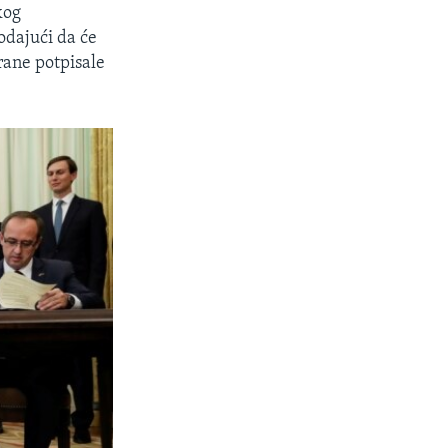
kog
odajući da će
rane potpisale