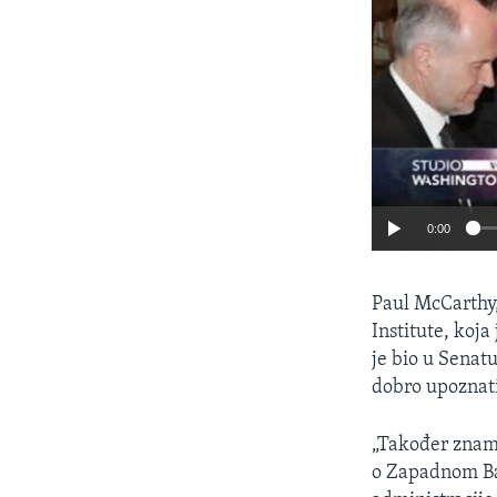
0:00
Paul McCarthy,
Institute, koja
je bio u Senat
dobro upoznat
„Također znamo
o Zapadnom Bal