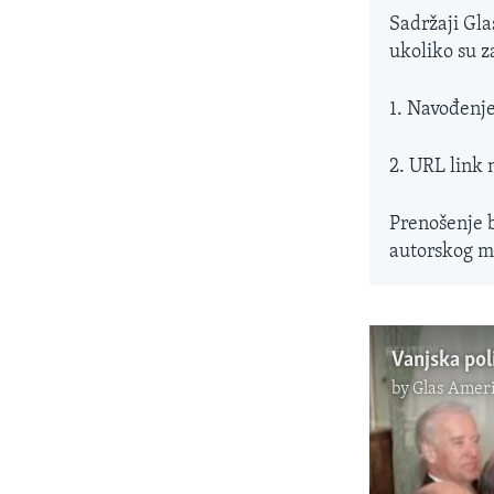
Sadržaji Gla
ukoliko su z
1. Navođenje
2. URL link 
Prenošenje 
autorskog ma
by
Glas Ameri