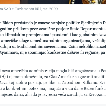
ka SAD, u Parlamentu BiH, maj 2009.
e Biden predstavio je osnove vanjske politike Sjedinjenih D
 godine prilikom prve zvanične posjete State Departmentu 
o o klimatskim promjenama i pandemiji kao globalnim izazo
e američke uloge u međunarodnim organizacijama, veći di
adnju sa tradicionalnim saveznicima. Osim nekoliko izuze
 Myanmara, nije spominjao konkretne države ili regione, pa
 nova američka administracija mogla biti angažovana u Bos
iH) i njenom okruženju, za Glas Amerike su govorili analitič
žava koji dobro poznaju prilike na Zapadnom Balkanu. Svi s
iti o konkretnim potezima, imajući u vidu da je Biden funkc
 mjesec dana, ali i da je izvjesna veća saradnja sa Evropom.