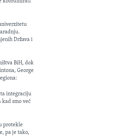
 koordinirati
px
width
univerzitetu
saradnju.
jenih Država i
ništva BiH, dok
lintona, George
regiona:
ta integraciju
 a kad smo već
u protekle
, pa je tako,