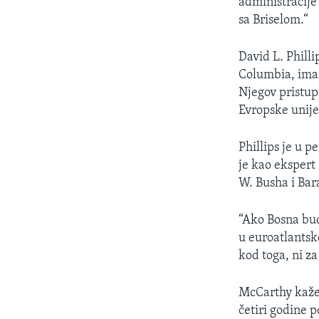
administracije
sa Briselom.“
David L. Phill
Columbia, ima 
Njegov pristup
Evropske unije
Phillips je u p
je kao ekspert
W. Busha i Bar
“Ako Bosna bud
u euroatlantsk
kod toga, ni za
McCarthy kaže 
četiri godine 