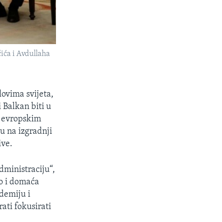
ića i Avdullaha
ovima svijeta,
 Balkan biti u
a evropskim
u na izgradnji
ive.
dministraciju“,
o i domaća
demiju i
rati fokusirati