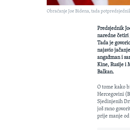
Obraćanje Joe Bidena, tada potpredsjedni
Predsjednik Jo
naredne četiri
Tada je govori
najavio jačanj
angažman i sar
Kine, Rusije i
Balkan.
O tome kako bi
Hercegovini (B
Sjedinjenih Dr
još rano govor
prije manje od