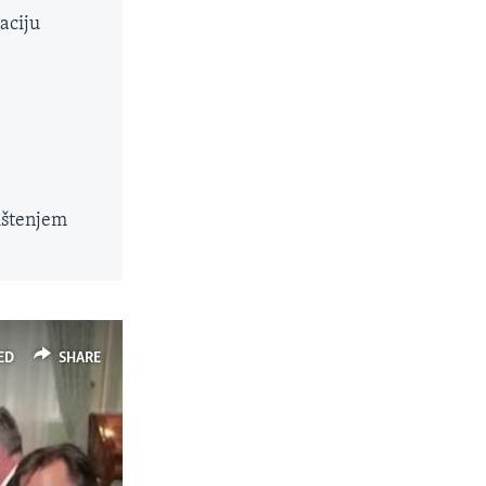
aciju
ištenjem
ED
SHARE