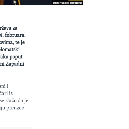
ržava za
4. februara.
vima, te je
plomatski
taka poput
 ni Zapadni
ni i
ari iz
e slažu da je
iju preuzeo