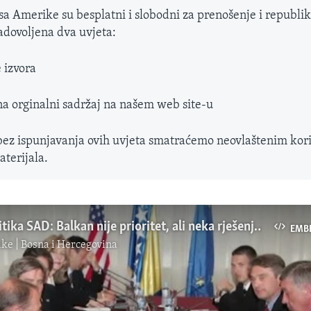
sa Amerike su besplatni i slobodni za prenošenje i republik
adovoljena dva uvjeta:
 izvora
na orginalni sadržaj na našem web site-u
bez ispunjavanja ovih uvjeta smatraćemo neovlaštenim kor
terijala.
Vanjska politika SAD: Balkan nije prioritet, ali neka rješenja su moguća
EMB
ke | Bosna i Hercegovina