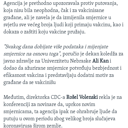
Agencija je prethodno upozoravala protiv putovanja,
koja nisu bila neophodna, čak i za vakcinisane
građane, ali je navela je da izmijenila smjernice u
svjetlu sve većeg broja ljudi koji primaju vakcinu, kao i
dokaza o zaštiti koju vakcine pružaju.
”Svakog dana dobijate više podataka i mijenjate
smjernice na osnovu toga",
poručio je dekan koledža za
javno zdravlje na Univerzitetu Nebraske
Ali Kan
i
dodao da ažurirane smjernice potvrđuju bezbjednost i
efikasnost vakcina i predstavljaju dodatni motiv za
građane da se vakcinišu
Međutim, direktorka CDC-a
Rošel Volenski
rekla je na
konferenciji za novinare da, uprkos novim
smjernicama, ta agencija ipak ne ohrabruje ljude da
putuju u ovom periodu zbog velikog broja slučajeva
koronavirusa širom zemlje.