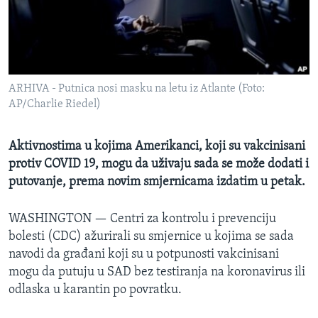
MAGAZIN
O GLASU AMERIKE
Learning English
ARHIVA - Putnica nosi masku na letu iz Atlante (Foto:
AP/Charlie Riedel)
PRATITE NAS
Aktivnostima u kojima Amerikanci, koji su vakcinisani
protiv COVID 19, mogu da uživaju sada se može dodati i
Jezici
putovanje, prema novim smjernicama izdatim u petak.
WASHINGTON —
Centri za kontrolu i prevenciju
bolesti (CDC) ažurirali su smjernice u kojima se sada
navodi da građani koji su u potpunosti vakcinisani
mogu da putuju u SAD bez testiranja na koronavirus ili
odlaska u karantin po povratku.