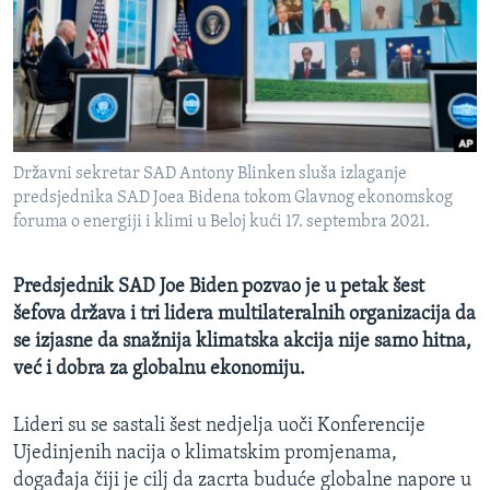
MAGAZIN
O GLASU AMERIKE
Learning English
Državni sekretar SAD Antony Blinken sluša izlaganje
PRATITE NAS
predsjednika SAD Joea Bidena tokom Glavnog ekonomskog
foruma o energiji i klimi u Beloj kući 17. septembra 2021.
Jezici
Predsjednik SAD Joe Biden pozvao je u petak šest
šefova država i tri lidera multilateralnih organizacija da
se izjasne da snažnija klimatska akcija nije samo hitna,
već i dobra za globalnu ekonomiju.
Lideri su se sastali šest nedjelja uoči Konferencije
Ujedinjenih nacija o klimatskim promjenama,
događaja čiji je cilj da zacrta buduće globalne napore u