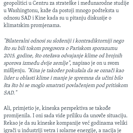
geopolitici u Centru za strateške i međunarodne studije
u Washingtonu, kaže da postoji mnogo podteksta u
odnosu SAD i Kine kada su u pitanju diskusije o
klimatskim promjenama.
"Bilateralni odnosi su složeniji i kontradiktorniji nego
što su bili tokom pregovora o Pariskom sporazumu
2015. godine, što otežava odvajanje klime od brojnih
sporova između dvije zemlje"
, napisao je on u svom
mišljenju.
"Kina je također pokušala da se označi kao
lider u oblasti klime i manje je spremna da učini bilo
šta što bi se moglo smatrati povlačenjem pod pritiskom
SAD."
Ali, primjetio je, kineska perspektiva se takođe
promijenila. I oni sada vide priliku da unovče situaciju.
Rekao je da su kineske kompanije već godinama veliki
igrači u industriji vetra i solarne energije, a nacija je