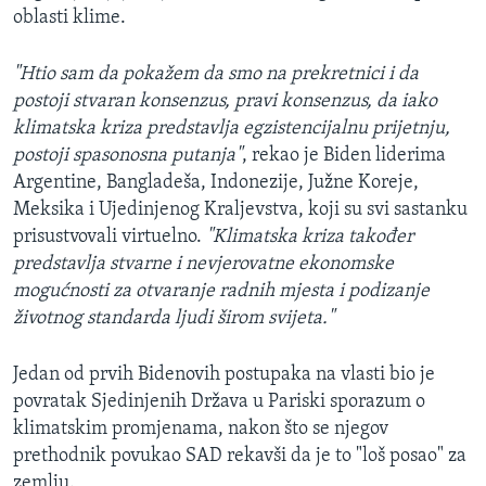
oblasti klime.
"Htio sam da pokažem da smo na prekretnici i da
postoji stvaran konsenzus, pravi konsenzus, da iako
klimatska kriza predstavlja egzistencijalnu prijetnju,
postoji spasonosna putanja"
, rekao je Biden liderima
Argentine, Bangladeša, Indonezije, Južne Koreje,
Meksika i Ujedinjenog Kraljevstva, koji su svi sastanku
prisustvovali virtuelno.
"Klimatska kriza također
predstavlja stvarne i nevjerovatne ekonomske
mogućnosti za otvaranje radnih mjesta i podizanje
životnog standarda ljudi širom svijeta."
Jedan od prvih Bidenovih postupaka na vlasti bio je
povratak Sjedinjenih Država u Pariski sporazum o
klimatskim promjenama, nakon što se njegov
prethodnik povukao SAD rekavši da je to "loš posao" za
zemlju.