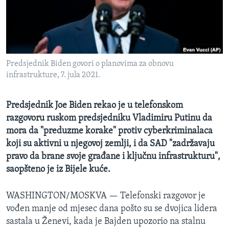
MAGAZIN
O GLASU AMERIKE
Learning English
Predsjednik Biden govori o planovima za obnovu
infrastrukture, 7. jula 2021.
PRATITE NAS
Predsjednik Joe Biden rekao je u telefonskom
razgovoru ruskom predsjedniku Vladimiru Putinu da
Jezici
mora da "preduzme korake" protiv cyberkriminalaca
koji su aktivni u njegovoj zemlji, i da SAD "zadržavaju
pravo da brane svoje građane i ključnu infrastrukturu",
saopšteno je iz Bijele kuće.
WASHINGTON/MOSKVA —
Telefonski razgovor je
vođen manje od mjesec dana pošto su se dvojica lidera
sastala u Ženevi, kada je Bajden upozorio na stalnu