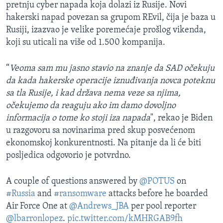
pretnju cyber napada koja dolazi iz Rusije. Novi
hakerski napad povezan sa grupom REvil, čija je baza u
Rusiji, izazvao je velike poremećaje prošlog vikenda,
koji su uticali na više od 1.500 kompanija.
“
Veoma sam mu jasno stavio na znanje da SAD očekuju
da kada hakerske operacije iznuđivanja novca poteknu
sa tla Rusije, i kad država nema veze sa njima,
očekujemo da reaguju ako im damo dovoljno
informacija o tome ko stoji iza napada
", rekao je Biden
u razgovoru sa novinarima pred skup posvećenom
ekonomskoj konkurentnosti. Na pitanje da li će biti
posljedica odgovorio je potvrdno.
A couple of questions answered by
@POTUS
on
#Russia
and
#ransomware
attacks before he boarded
Air Force One at
@Andrews_JBA
per pool reporter
@lbarronlopez
.
pic.twitter.com/kMHRGAB9fh