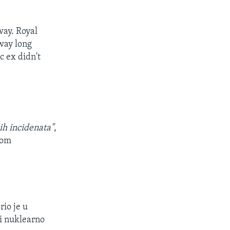
way. Royal
way long
c ex didn't
h incidenata"
,
kom
io je u
ti nuklearno