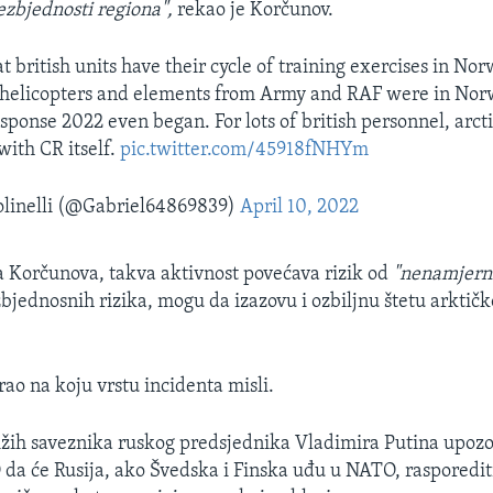
ezbjednosti regiona",
rekao je Korčunov.
 british units have their cycle of training exercises in Nor
r helicopters and elements from Army and RAF were in Nor
sponse 2022 even began. For lots of british personnel, arcti
with CR itself.
pic.twitter.com/45918fNHYm
linelli (@Gabriel64869839)
April 10, 2022
 Korčunova, takva aktivnost povećava rizik od
"nenamjerni
zbjednosnih rizika, mogu da izazovu i ozbiljnu štetu arktič
rao na koju vrstu incidenta misli.
ižih saveznika ruskog predsjednika Vladimira Putina upozor
da će Rusija, ako Švedska i Finska uđu u NATO, rasporedi