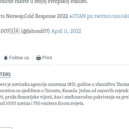
onične rakete u svojoj evropskoj enklavi.
to Norway.Cold Response 2022
#OTAN
pic.twitter.com/o
d007🇺🇦 (@Jabond07)
April 11, 2022
Follow us
Print
TERS
ers je novinska agencija osnovana 1851. godine u vlasništvu Thom
oration sa sjedištem u Torontu, Kanada. Jedna od najvećih svjetsk
sti, pruža finansijske vijesti, kao i međunarodno pokrivanje na pre
 od 1000 novina i 750 emitera širom svijeta.