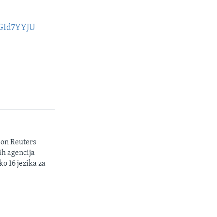
kGId7YYJU
son Reuters
ih agencija
ko 16 jezika za