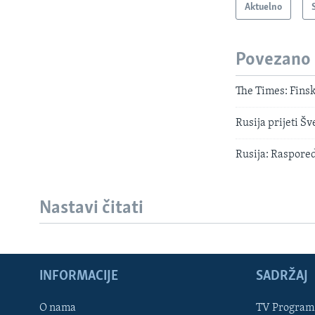
Aktuelno
Povezano
The Times: Finsk
Rusija prijeti Š
Rusija: Raspored
Nastavi čitati
INFORMACIJE
SADRŽAJ
Learning English
O nama
TV Program