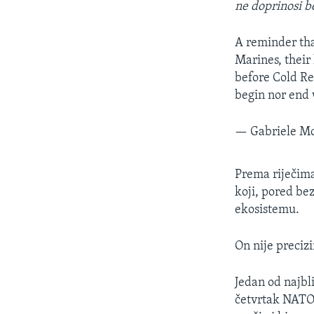
ne doprinosi b
A reminder that
Marines, thei
before Cold Re
begin nor end 
— Gabriele Mo
Prema riječima
koji, pored be
ekosistemu.
On nije precizi
Jedan od najbl
četvrtak NATO 