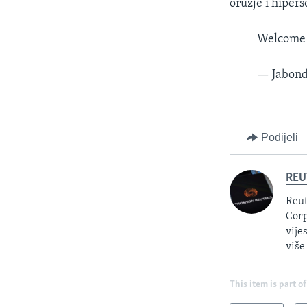
oružje i hipers
Welcome 
— Jabon
Podijeli
REU
Reut
Corp
vije
više
This item is part of