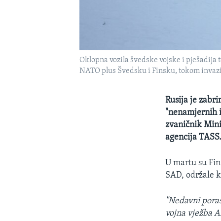
Oklopna vozila švedske vojske i pješadija 
NATO plus Švedsku i Finsku, tokom invazi
Rusija je zabr
"nenamjernih i
zvaničnik Mini
agencija TASS
U martu su Fin
SAD, održale 
"Nedavni poras
vojna vježba A