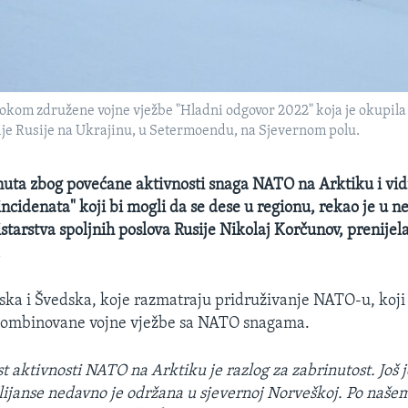
tokom združene vojne vježbe "Hladni odgovor 2022" koja je okupila
je Rusije na Ukrajinu, u Setermoendu, na Sjevernom polu.
inuta zbog povećane aktivnosti snaga NATO na Arktiku i vidi
ncidenata" koji bi mogli da se dese u regionu, rekao je u ne
starstva spoljnih poslova Rusije Nikolaj Korčunov, prenijel
.
ska i Švedska, koje razmatraju pridruživanje NATO-u, koj
kombinovane vojne vježbe sa NATO snagama.
t aktivnosti NATO na Arktiku je razlog za zabrinutost. Još 
lijanse nedavno je održana u sjevernoj Norveškoj. Po našem