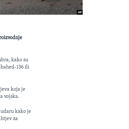
proizvodnje
mbra, kako su
Shahed-136 ili
jeva koja je
a vojska.
i udaru kako je
ahtjev za