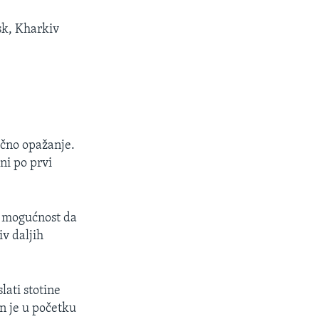
k, Kharkiv
ično opažanje.
ni po prvi
na mogućnost da
iv daljih
lati stotine
an je u početku