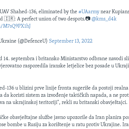
 UAV Shahed-136, eliminated by the
#UAarmy
near Kupians
d 🇮🇷: A perfect union of two despots.📷
@kms_d4k
om/M7sQ9PX1hJ
 Ukraine (@DefenceU)
September 13, 2022
d 14. septembra i britansko Ministarstvo odbrane navodi sl
 vjerovatno rasporedila iranske letjelice bez posade u Ukraji
d-136 u blizini prve linije fronta sugeriše da postoji real
 da koristi sistem za izvođenje taktičkih napada, a ne prot
va na ukrajinskoj teritoriji", rekli su britanski obavještajci.
čke obavještajne službe javno upozorile da Iran planira pos
ose bombe u Rusiju za korištenje u ratu protiv Ukrajine. Ir