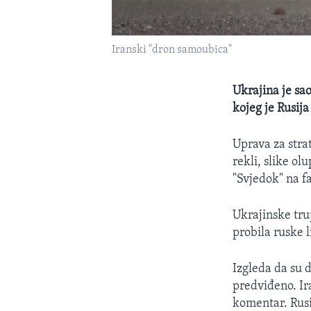
Iranski "dron samoubica"
Ukrajina je sa
kojeg je Rusija
Uprava za stra
rekli, slike ol
"Svjedok" na fa
Ukrajinske tru
probila ruske l
Izgleda da su 
predviđeno. Ir
komentar. Rusi