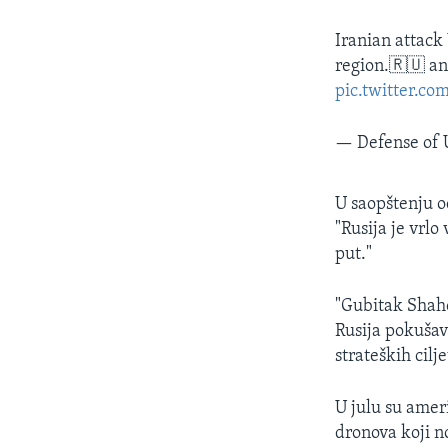
Iranian attack
region.🇷🇺 an
pic.twitter.c
— Defense of
U saopštenju o
"Rusija je vrlo
put."
"Gubitak Shahe
Rusija pokušava
strateških cilje
U julu su ameri
dronova koji n