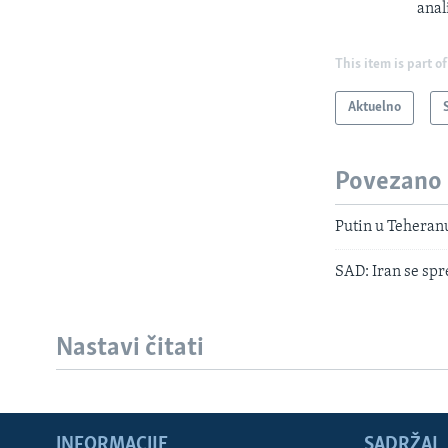
anal
This item is part of
Aktuelno
Povezano
Putin u Teheran
SAD: Iran se spr
Nastavi čitati
INFORMACIJE
SADRŽAJ