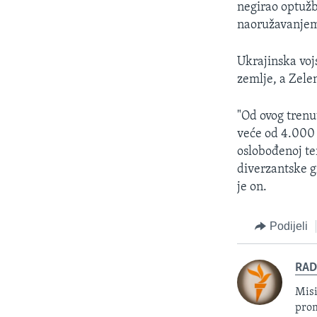
negirao optužb
naoružavanjem 
Ukrajinska voj
zemlje, a Zelen
"Od ovog trenu
veće od 4.000 k
oslobođenoj ter
diverzantske g
je on.
Podijeli
RAD
Misi
prom