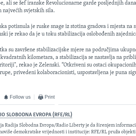
e, ali se šef iranske Revolucionarne garde posljednjih dana
najvećih svjetskih sila.
ska potisnula je ruske snage iz stotina gradova i mjesta na 
ski je rekao da je u toku stabilizacija oslobođenih zajednic
tka su završene stabilizacijske mjere na područjima ukupn
vadratnih kilometara, a stabilizacija se nastavlja na pribli
itoriji", rekao je Zelenski. “Otkriveni su ostaci okupacioni
rupe, privedeni kolaboracionisti, uspostavljena je puna sig
Follow us
Print
IO SLOBODNA EVROPA (RFE/RL)
ja Radija Slobodna Evropa/Radio Liberty je da širenjem informacij
oviše demokratske vrijednosti i institucije: RFE/RL pruža objektiv