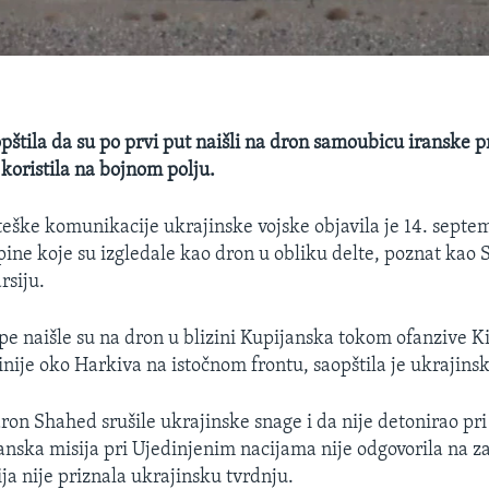
opštila da su po prvi put naišli na dron samoubicu iranske 
 koristila na bojnom polju.
teške komunikacije ukrajinske vojske objavila je 14. septe
upine koje su izgledale kao dron u obliku delte, poznat kao 
rsiju.
pe naišle su na dron u blizini Kupijanska tokom ofanzive Ki
inije oko Harkiva na istočnom frontu, saopštila je ukrajinsk
dron Shahed srušile ukrajinske snage i da nije detonirao pr
anska misija pri Ujedinjenim nacijama nije odgovorila na z
ja nije priznala ukrajinsku tvrdnju.