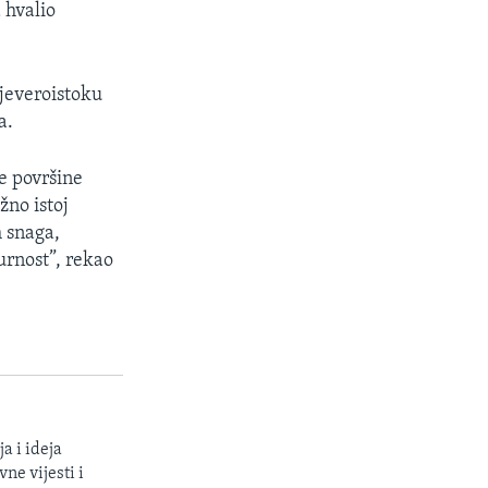
 hvalio
sjeveroistoku
a.
e površine
žno istoj
h snaga,
urnost”, rekao
a i ideja
ne vijesti i