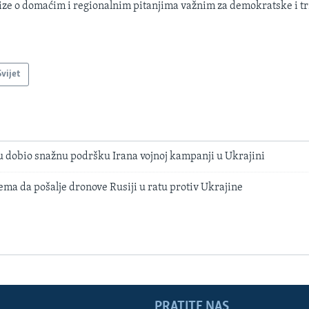
ize o domaćim i regionalnim pitanjima važnim za demokratske i tr
Svijet
u dobio snažnu podršku Irana vojnoj kampanji u Ukrajini
ema da pošalje dronove Rusiji u ratu protiv Ukrajine
PRATITE NAS