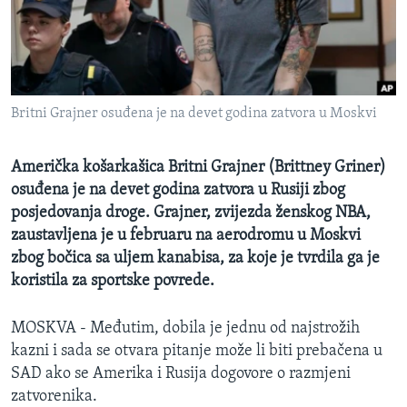
MAGAZIN
O GLASU AMERIKE
Learning English
Britni Grajner osuđena je na devet godina zatvora u Moskvi
PRATITE NAS
Američka košarkašica Britni Grajner (Brittney Griner)
osuđena je na devet godina zatvora u Rusiji zbog
posjedovanja droge. Grajner, zvijezda ženskog NBA,
Jezici
zaustavljena je u februaru na aerodromu u Moskvi
zbog bočica sa uljem kanabisa, za koje je tvrdila ga je
koristila za sportske povrede.
MOSKVA - Međutim, dobila je jednu od najstrožih
kazni i sada se otvara pitanje može li biti prebačena u
SAD ako se Amerika i Rusija dogovore o razmjeni
zatvorenika.