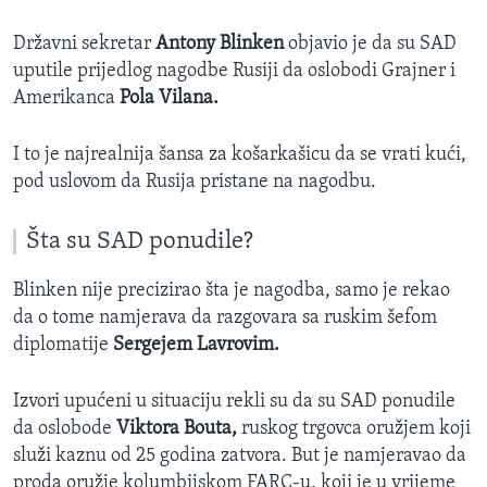
Državni sekretar
Antony Blinken
objavio je da su SAD
uputile prijedlog nagodbe Rusiji da oslobodi Grajner i
Amerikanca
Pola Vilana.
I to je najrealnija šansa za košarkašicu da se vrati kući,
pod uslovom da Rusija pristane na nagodbu.
Šta su SAD ponudile?
Blinken nije precizirao šta je nagodba, samo je rekao
da o tome namjerava da razgovara sa ruskim šefom
diplomatije
Sergejem Lavrovim.
Izvori upućeni u situaciju rekli su da su SAD ponudile
da oslobode
Viktora Bouta,
ruskog trgovca oružjem koji
služi kaznu od 25 godina zatvora. But je namjeravao da
proda oružje kolumbijskom FARC-u, koji je u vrijeme