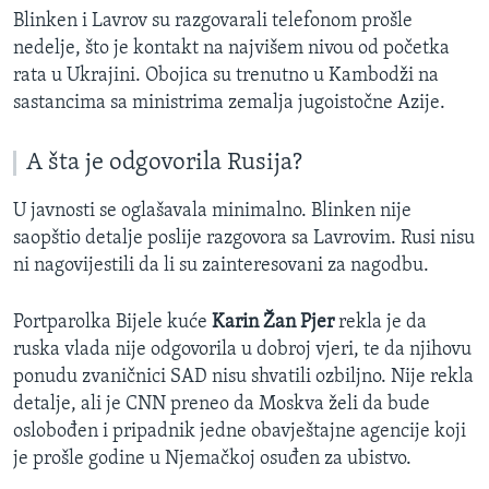
Blinken i Lavrov su razgovarali telefonom prošle
nedelje, što je kontakt na najvišem nivou od početka
rata u Ukrajini. Obojica su trenutno u Kambodži na
sastancima sa ministrima zemalja jugoistočne Azije.
A šta je odgovorila Rusija?
U javnosti se oglašavala minimalno. Blinken nije
saopštio detalje poslije razgovora sa Lavrovim. Rusi nisu
ni nagovijestili da li su zainteresovani za nagodbu.
Portparolka Bijele kuće
Karin Žan Pjer
rekla je da
ruska vlada nije odgovorila u dobroj vjeri, te da njihovu
ponudu zvaničnici SAD nisu shvatili ozbiljno. Nije rekla
detalje, ali je CNN preneo da Moskva želi da bude
oslobođen i pripadnik jedne obavještajne agencije koji
je prošle godine u Njemačkoj osuđen za ubistvo.