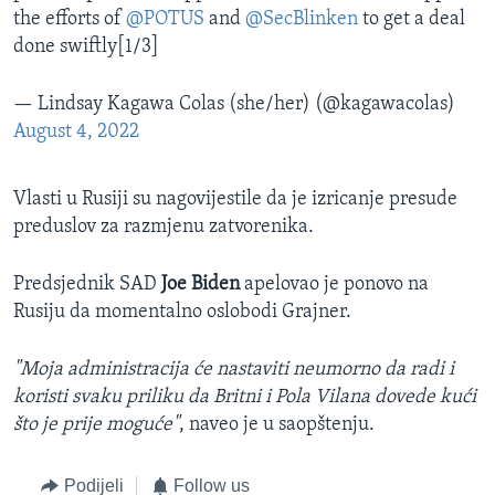
the efforts of
@POTUS
and
@SecBlinken
to get a deal
done swiftly[1/3]
— Lindsay Kagawa Colas (she/her) (@kagawacolas)
August 4, 2022
Vlasti u Rusiji su nagovijestile da je izricanje presude
preduslov za razmjenu zatvorenika.
Predsjednik SAD
Joe Biden
apelovao je ponovo na
Rusiju da momentalno oslobodi Grajner.
"Moja administracija će nastaviti neumorno da radi i
koristi svaku priliku da Britni i Pola Vilana dovede kući
što je prije moguće"
, naveo je u saopštenju.
Podijeli
Follow us