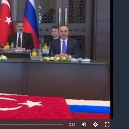
able
2:28