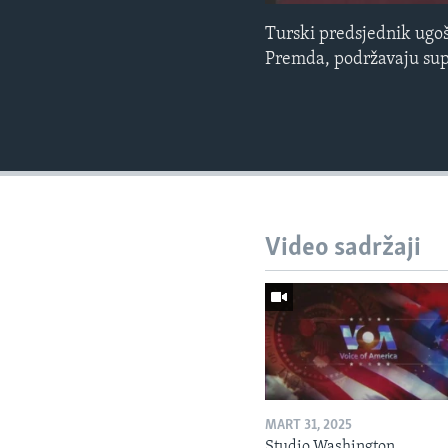
Turski predsjednik ugošć
Premda, podržavaju supr
Video sadržaji
MART 31, 2025
Studio Washington