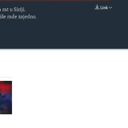
Link
rat u Siriji.
EMBED
iše rade zajedno.