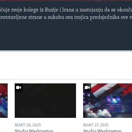
uje svoje kolege iz Rusije i Irana u nastojanju da se okonča 
otstavljene strane u sukobu ova trojica predsjednika sve v
MART 28, 2025
MART 27, 2025
Studio Washington
Studio Washington