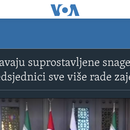
vaju suprostavljene snage u
edsjednici sve više rade za