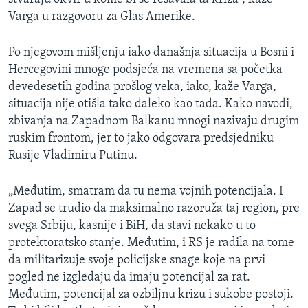
Varga u razgovoru za Glas Amerike.
Po njegovom mišljenju iako današnja situacija u Bosni i
Hercegovini mnoge podsjeća na vremena sa početka
devedesetih godina prošlog veka, iako, kaže Varga,
situacija nije otišla tako daleko kao tada. Kako navodi,
zbivanja na Zapadnom Balkanu mnogi nazivaju drugim
ruskim frontom, jer to jako odgovara predsjedniku
Rusije Vladimiru Putinu.
„Međutim, smatram da tu nema vojnih potencijala. I
Zapad se trudio da maksimalno razoruža taj region, pre
svega Srbiju, kasnije i BiH, da stavi nekako u to
protektoratsko stanje. Međutim, i RS je radila na tome
da militarizuje svoje policijske snage koje na prvi
pogled ne izgledaju da imaju potencijal za rat.
Međutim, potencijal za ozbiljnu krizu i sukobe postoji.