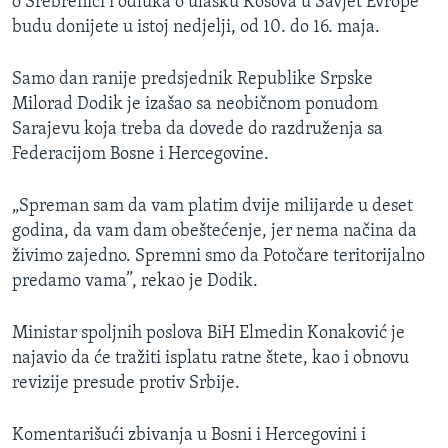
o Srebrenici i odluka o ulasku Kosova u Savjet Evrope
budu donijete u istoj nedjelji, od 10. do 16. maja.
Samo dan ranije predsjednik Republike Srpske
Milorad Dodik je izašao sa neobičnom ponudom
Sarajevu koja treba da dovede do razdruženja sa
Federacijom Bosne i Hercegovine.
„Spreman sam da vam platim dvije milijarde u deset
godina, da vam dam obeštećenje, jer nema načina da
živimo zajedno. Spremni smo da Potočare teritorijalno
predamo vama”, rekao je Dodik.
Ministar spoljnih poslova BiH Elmedin Konaković je
najavio da će tražiti isplatu ratne štete, kao i obnovu
revizije presude protiv Srbije.
Komentarišući zbivanja u Bosni i Hercegovini i