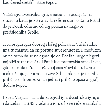
kao devedesetih”, ističe Popov.
Vučić igra dvostruku igru, smatra on i podsjeća na
situaciju kada je RS najavila referendum o Danu RS, ali
da je Dodik odustao od tog poteza na nagovor
predsjednika Srbije.
„I tu se igra igra dobrog i lošeg policajca. Vučić stalno
ima tu mantru da on poštuje suverenitet BiH, međutim
on ne samo da se ne ograđuje od Dodika, nego njegovi
najbliži saradnici čak i Banjaluci promovišu srpski svet,
gde treba da uđu na državnoj osnovi svi delovi zemalja
u okruženju gde u većini žive Srbi. Tako da je to jedna
prilično sinhronizovana i jedna i prilično opasna igra”,
dodaje Popov.
I Boris Varga smatra da Beograd igra dvostruku igru, ali
i da sadašnja SNS vraćaju u igru ciljeve i ideje radikala