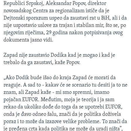
Republici Srpskoj, Aleksandar Popov, direktor
novosadskog Centra za regionalizam ističe da je
Dejtonski sporazum uspeo da zaustavi rat u BiH, ali i da
nije uspostavio uslove za trajan i stabilan mir, što se, po
njegovim riječima, 29 godina nakon potpisivanja ovog
dokumenta jasno vidi.
Zapad nije zaustavio Dodika kad je mogao i kad je
trebalo da ga zaustavi, kaže Popov.
„Ako Dodik bude išao do kraja Zapad će morati da
reaguje. A sad to - kakav će se scenario tu desiti ja to ne
znam, ali Zapad kaže - mi smo spremni, imamo
pojačan EUFOR. Međutim, moja je teorija i ja sam
rekao da ukoliko dođe do toga da se upotrebi EUFOR,
onda je đavo odneo šalu, znači da je politika doživela
poraz i to može da izazove velike probleme. To znači da
je pređena crta kada politika ne može da uradi ništa”,