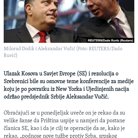
MAGAZIN
O GLASU AMERIKE
Learning English
Milorad Dodik i Aleksandar Vučić (Foto: REUTERS/Dado
PRATITE NAS
Ruvić)
Ulazak Kosova u Savjet Evrope (SE) i rezolucija o
Jezici
Srebrenici bile su osnovne teme konferencije za medije
koju je po povratku iz New Yorka i Ujedinjenih nacija
održao predsjednik Srbije Aleksandar Vučić.
Obraćajući se u ponedjeljak uveče on je rekao da su
velike šanse da Priština uspije u namjeri da postane
članica SE, kao i da je cilj te operacije da se, kako je
rekao, „podnose nove tužbe protiv Srba, srpskog