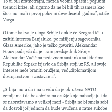
To bi bili kratkotrajni, možda veoma opasni i pogubni
trenuci krize, ali sigurno da ne bi bili tih razmera kao
što smo imali i prvoj polovini devedesetih godina”, ističe
Varga.
O tome kakva je uloga Srbije i dokle će Beograd ići u
zaštiti interesa Banjaluke, po mišljenju sagovornika
Glasa Amerike, jako je teško govoriti. Aleksandar
Popov podsjeća da je i sam predsjednik Srbije
Aleksandar Vućić na nedavnom sastanku sa liderima
Republike Srpske izjavio da Srbija stoji uz RS, ali svoje
interese neće braniti oružjem, već „diplomatijom
dostojanstvom i zastavama”.
„Srbija mora da ima u vidu da je okružena NATO
zemljama i da bez obzira na oružje koje nabavljaju i da
se naoružavamo u velikoj meri - Srbija ne bi smela sebi
da dozvoli još jednom da bude uvučena u ratne sukobe