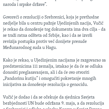
naroda i srpske države”.
Govoreći o rezoluciji o Srebrenici, koja je prethodne
nedjelje bila u centru pažnje Ujedinjenih nacija, Vučić
je rekao da donošenje tog dokumenta ima dva cilja - da
se traži ratna odšteta od Srbije, kao i da se izvrši
revizija postupka protiv već donijete presude
Međunarodnog suda u Hagu.
Kako je rekao, u Ujedinjenim nacijama je razgovarao sa
predstavnicima 111 zemalja, istakao je da će se odluka
donositi preglasavanjem, ali i da će ovo otvoriti
„Pandorinu kutiju” i omogućiti pokretanje mnogih
inicijativa za donošenje rezolucija o genocidu.
Vučić je dodao i da se očekuje da sjednica Savjeta
bezbjednosti UN bude održana 9. maja, a da rezolucija