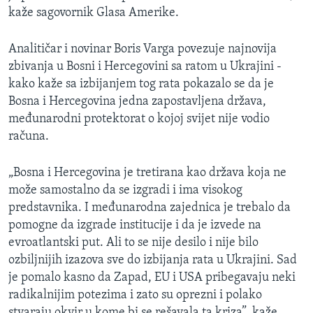
kaže sagovornik Glasa Amerike.
Analitičar i novinar Boris Varga povezuje najnovija
zbivanja u Bosni i Hercegovini sa ratom u Ukrajini -
kako kaže sa izbijanjem tog rata pokazalo se da je
Bosna i Hercegovina jedna zapostavljena država,
međunarodni protektorat o kojoj svijet nije vodio
računa.
„Bosna i Hercegovina je tretirana kao država koja ne
može samostalno da se izgradi i ima visokog
predstavnika. I međunarodna zajednica je trebalo da
pomogne da izgrade institucije i da je izvede na
evroatlantski put. Ali to se nije desilo i nije bilo
ozbiljnijih izazova sve do izbijanja rata u Ukrajini. Sad
je pomalo kasno da Zapad, EU i USA pribegavaju neki
radikalnijim potezima i zato su oprezni i polako
stvaraju okvir u kome bi se rešavala ta kriza”, kaže