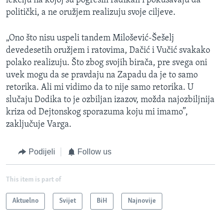
lekciju na kojoj su pogrešili radikali i pokušavaju da
politički, a ne oružjem realizuju svoje ciljeve.
„Ono što nisu uspeli tandem Milošević-Šešelj
devedesetih oružjem i ratovima, Dačić i Vučić svakako
polako realizuju. Što zbog svojih birača, pre svega oni
uvek mogu da se pravdaju na Zapadu da je to samo
retorika. Ali mi vidimo da to nije samo retorika. U
slučaju Dodika to je ozbiljan izazov, možda najozbiljnija
kriza od Dejtonskog sporazuma koju mi imamo”,
zaključuje Varga.
Podijeli
Follow us
This item is part of
Aktuelno
Svijet
BiH
Najnovije