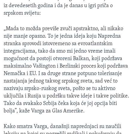
iz devedesetih godina i da je danas u igri priča o
srpskom svijetu:
„Mada to možda previše zvuči apstraktno, ali nikako
nije manje opasno. To je jedna ideja koju Napredna
stranka sprovodi istovremeno sa evroatlantskim
integracijama, tako da smo mi jedno vreme imali
mogućnost da postoji otvoreni Balkan, koji podržava
maksimalno Vašington i Berlinski proces koji podržava
Nemačka i EU. I sa druge strane potpuno tolerisanje
nastajanja jednog takvog srpskog sveta, sad već to
nazivaju srpsko-ruskog sveta, pošto se tu aktivno
uključila i Rusija u podršku takve ideje i takve politike.
Tako da svakako Srbija čeka koja će joj opcija biti
bolja”, kaže Varga za Glas Amerike.
Kako smatra Varga, današnji naprednjaci su naučili