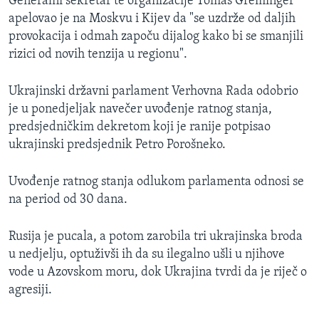
Generalni sekretar te organizacije Tomas Greminger
apelovao je na Moskvu i Kijev da "se uzdrže od daljih
provokacija i odmah započu dijalog kako bi se smanjili
rizici od novih tenzija u regionu".
Ukrajinski državni parlament Verhovna Rada odobrio
je u ponedjeljak navečer uvođenje ratnog stanja,
predsjedničkim dekretom koji je ranije potpisao
ukrajinski predsjednik Petro Porošneko.
Uvođenje ratnog stanja odlukom parlamenta odnosi se
na period od 30 dana.
Rusija je pucala, a potom zarobila tri ukrajinska broda
u nedjelju, optuživši ih da su ilegalno ušli u njihove
vode u Azovskom moru, dok Ukrajina tvrdi da je riječ o
agresiji.