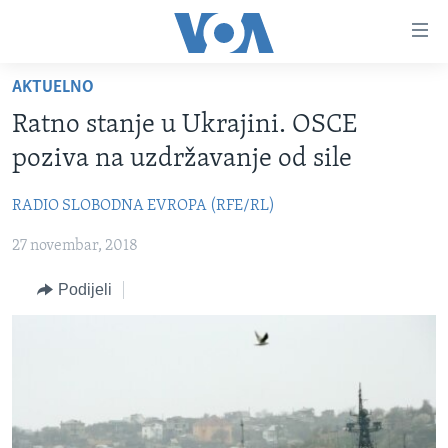
Linkovi
Pređi
na
AKTUELNO
glavni
TV PROGRAM
sadržaj
Ratno stanje u Ukrajini. OSCE
VIDEO
Pređi
poziva na uzdržavanje od sile
na
FOTOGRAFIJE DANA
glavnu
RADIO SLOBODNA EVROPA (RFE/RL)
VIJESTI
navigaciju
Idi
27 novembar, 2018
NAUKA I TEHNOLOGIJA
SJEDINJENE AMERIČKE DRŽAVE
na
SPECIJALNI PROJEKTI
BOSNA I HERCEGOVINA
Podijeli
pretragu
KORUPCIJA
SVIJET
SLOBODA MEDIJA
ŽENSKA STRANA
IZBJEGLIČKA STRANA