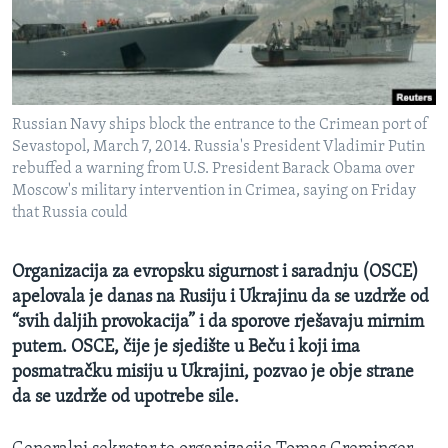
MAGAZIN
O GLASU AMERIKE
Learning English
Russian Navy ships block the entrance to the Crimean port of
Sevastopol, March 7, 2014. Russia's President Vladimir Putin
PRATITE NAS
rebuffed a warning from U.S. President Barack Obama over
Moscow's military intervention in Crimea, saying on Friday
that Russia could
Jezici
Organizacija za evropsku sigurnost i saradnju (OSCE)
apelovala je danas na Rusiju i Ukrajinu da se uzdrže od
“svih daljih provokacija” i da sporove rješavaju mirnim
putem. OSCE, čije je sjedište u Beču i koji ima
posmatračku misiju u Ukrajini, pozvao je obje strane
da se uzdrže od upotrebe sile.