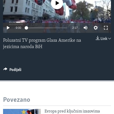
No media source currently available
MAGAZIN
O GLASU AMERIKE
Learning English
0:00
2:17
Link
Polusatni TV program Glasa Amerike na
PRATITE NAS
jezicima naroda BiH
Jezici
Podijeli
Povezano
Evropa pred ključnim izazovima