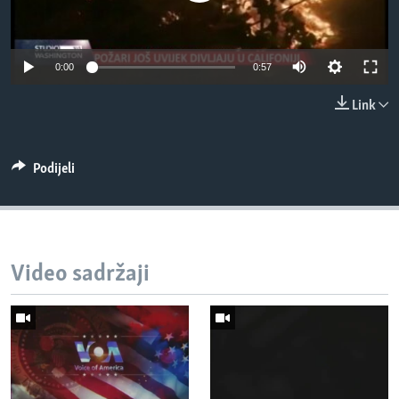
MAGAZIN
O GLASU AMERIKE
0:00
0:57
Learning English
Link
PRATITE NAS
Podijeli
Jezici
Video sadržaji