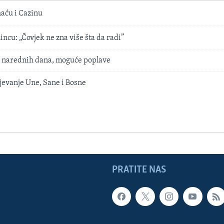
haću i Cazinu
incu: „Čovjek ne zna više šta da radi”
 narednih dana, moguće poplave
jevanje Une, Sane i Bosne
PRATITE NAS