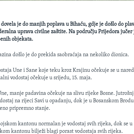
dovela je do manjih poplava u Bihaću, gdje je došlo do plav
deralna uprava civilne zaštite. Na području Prijedora jučer
enih objekata.
zina došlo je do prekida saobraćaja na nekoliko dionica.
staja Une i Sane koje teku kroz Krajinu očekuje se u nar
lni vodostaj očekuje u srijedu, 15. maja.
Une, manje padavina očekuje na slivu rijeke Bosne. Jutrošn
odostaj na rijeci Savi u opadanju, dok je u Bosanskom Brod
eno pripremno stanje.
jskom kantonu normalan je vodostaj svih rijeka, dok se u
om kantonu bilježi blagi porast vodostaja svih rijeka.