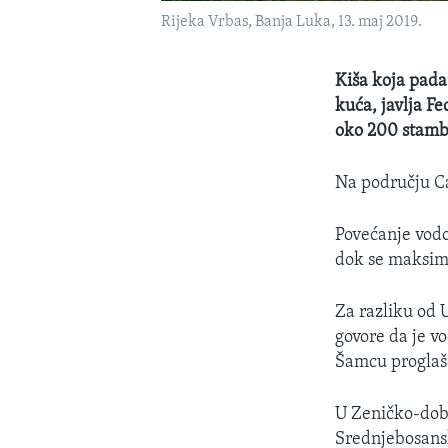
Rijeka Vrbas, Banja Luka, 13. maj 2019.
Kiša koja pada 
kuća, javlja Fe
oko 200 stamb
Na području Ca
Povećanje vodo
dok se maksima
Za razliku od 
govore da je v
Šamcu proglaš
U Zeničko-dobo
Srednjebosansk