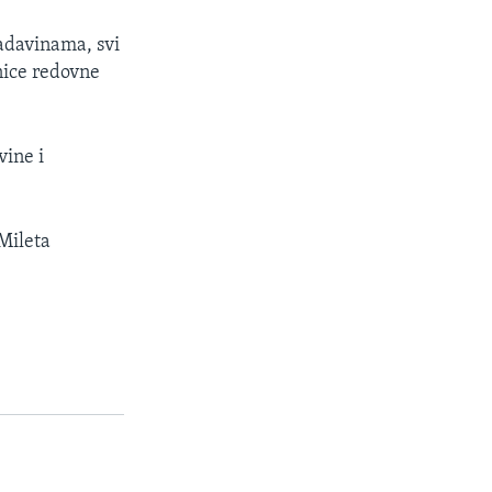
adavinama, svi
nice redovne
vine i
Mileta