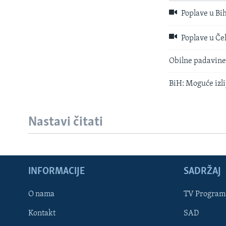
Poplave u Bi
Poplave u Čel
Obilne padavine
BiH: Moguće izli
Nastavi čitati
INFORMACIJE
SADRŽAJ
Learning English
O nama
TV Program
Kontakt
SAD
PRATITE NAS