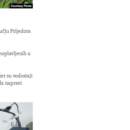
učju Prijedora
poplavljenih u
jer su vodostaji
da napravi