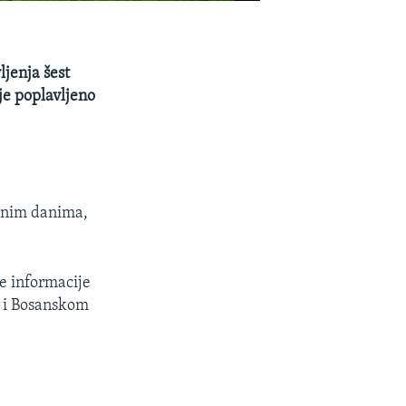
ljenja šest
 je poplavljeno
ednim danima,
je informacije
u i Bosanskom