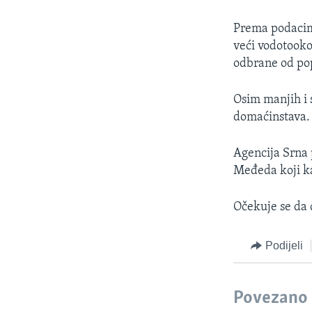
Prema podacim
veći vodotooko
odbrane od po
Osim manjih i 
domaćinstava.
Agencija Srna 
Međeda koji ka
Očekuje se da 
Podijeli
Povezano