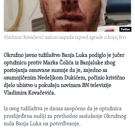
MAGAZIN
O GLASU AMERIKE
Learning English
Vladimir Kovačević nakon napada ispred zgrade u kojoj živi
PRATITE NAS
Okružno javno tužilaštvo Banja Luka podiglo je jučer
optužnicu protiv Marka Čolića iz Banjaluke zbog
postojanja osnovane sumnje da je, zajedno sa
Jezici
osumnjičenim Nedeljkom Dukićem, počinio krivično
djelo ubistvo u pokušaju novinara BN televizije
Vladimira Kovačevića.
Iz ovog tužilaštva je danas saopćeno da je optužnica
proslijeđena sudiji za prethodno saslušanje Okružnog
suda Banja Luka na potvrđivanje.