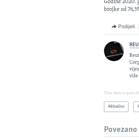
Godine 2020. g
brojke od 76,5%
Podijeli
REU
Reut
Corp
vije
više
This item is part of
Aktuelno
Povezano