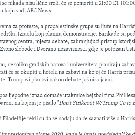
i se nikada nisu lično sreli, će se pomeriti u 21:00 ET (01
u koju vodi ABC News.
prema za proteste, a propalestinske grupe su ljute na Harris
odršku Izraelu koji planira demonstracije. Barikade su po
tavnog centra, mjesta debate, zabranjujući pristup istori
 Zvono slobode i Dvoranu nezavisnosti, gdje je potpisan Us
 nekoliko gradskih barova i univerziteta planiraju zabav
ati će se okupiti u hotelu na zabavi na kojoj će Harris pris
te. Trumpovi planovi nakon debate još nisu javni.
poslijepodne iznad domaće utakmice bejzbol tima Philliesa 
parent na kojem je pisalo "
Don't Strikeout W/Trump Go to B
 Filadelfije rekli su da se nadaju da će saznati više o Harris
 impresioniran njome 2020. kada je imala predsjedničke d