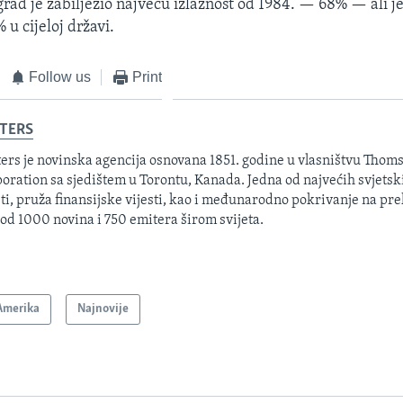
rad je zabilježio najveću izlaznost od 1984. — 68% — ali je
 u cijeloj državi.
Follow us
Print
TERS
ers je novinska agencija osnovana 1851. godine u vlasništvu Thom
oration sa sjedištem u Torontu, Kanada. Jedna od najvećih svjetsk
sti, pruža finansijske vijesti, kao i međunarodno pokrivanje na pre
 od 1000 novina i 750 emitera širom svijeta.
Amerika
Najnovije