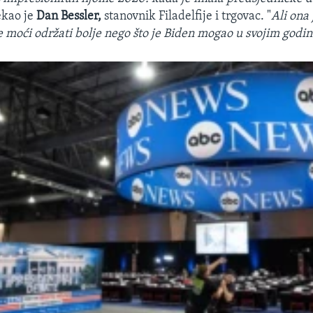
rekao je
Dan Bessler,
stanovnik Filadelfije i trgovac. "
Ali ona 
e moći održati bolje nego što je Biden mogao u svojim godi