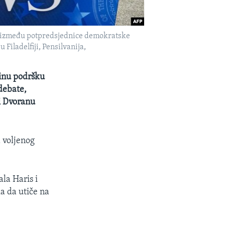
ws između potpredsjednice demokratske
iladelfiji, Pensilvanija,
sinu podršku
debate,
i Dvoranu
d voljenog
ala Haris i
a da utiče na