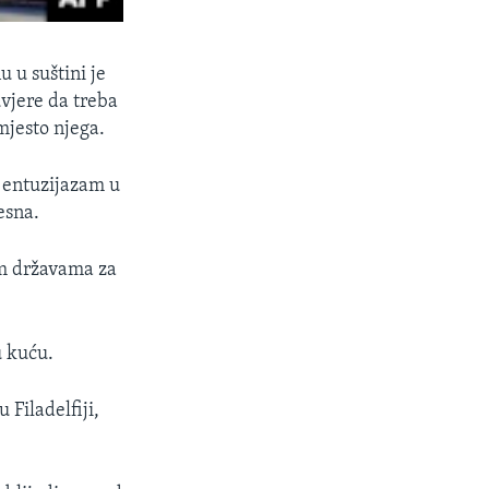
 u suštini je
vjere da treba
mjesto njega.
i entuzijazam u
esna.
im državama za
u kuću.
 Filadelfiji,