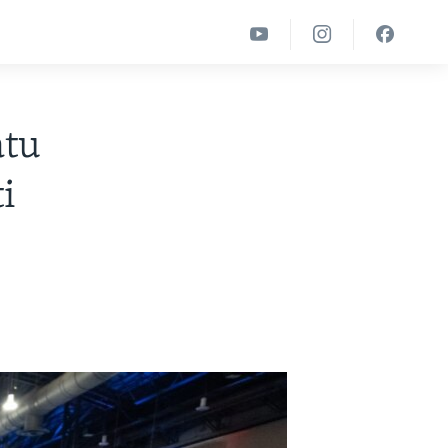
atu
i