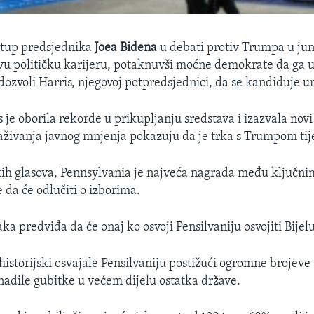
stup predsjednika
Joea Bidena
u debati protiv Trumpa u junu
u političku karijeru, potaknuvši moćne demokrate da ga u
 dozvoli Harris, njegovoj potpredsjednici, da se kandiduje u
s je oborila rekorde u prikupljanju sredstava i izazvala nov
straživanja javnog mnjenja pokazuju da je trka s Trumpom tij
kih glasova, Pennsylvania je najveća nagrada među ključn
 da će odlučiti o izborima.
ka predviđa da će onaj ko osvoji Pensilvaniju osvojiti Bijel
storijski osvajale Pensilvaniju postižući ogromne brojeve u
adile gubitke u većem dijelu ostatka države.