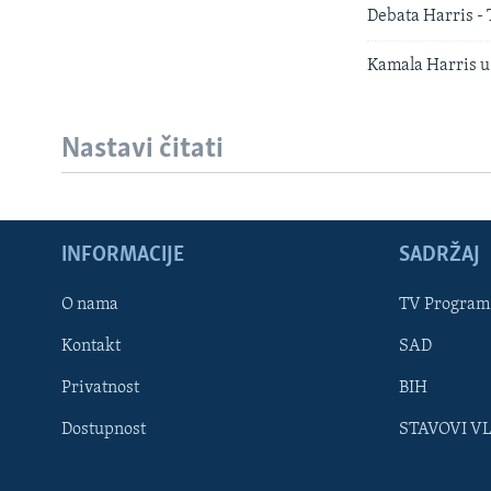
Debata Harris -
Kamala Harris u 
Nastavi čitati
INFORMACIJE
SADRŽAJ
Learning English
O nama
TV Program
Kontakt
SAD
PRATITE NAS
Privatnost
BIH
Dostupnost
STAVOVI V
Jezici