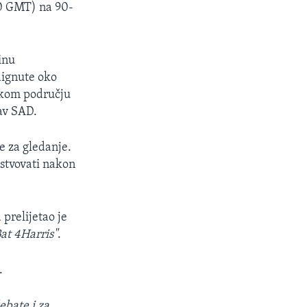
:00 GMT) na 90-
inu
dignute oko
jskom području
tav SAD.
e za gledanje.
ustvovati nakon
prelijetao je
at 4Harris"
.
.
ebate i za