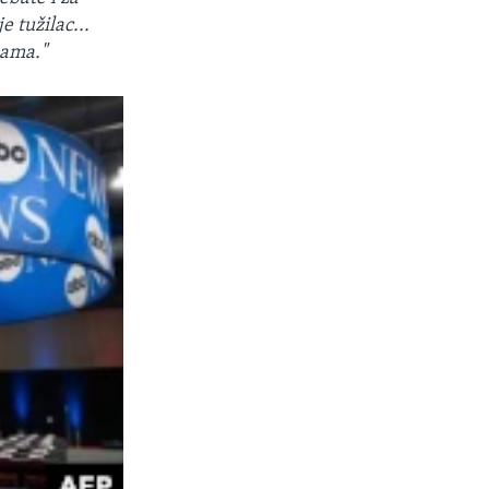
je tužilac...
nama."