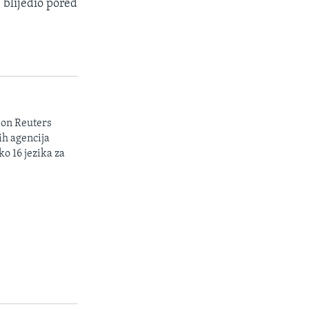
 blijedio pored
son Reuters
ih agencija
ko 16 jezika za