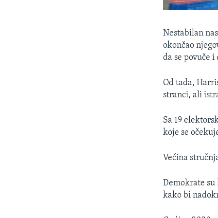
Nestabilan na
okončao njegov
da se povuče i
Od tada, Harri
stranci, ali i
Sa 19 elektors
koje se očekuje
Većina stručnja
Demokrate su hi
kako bi nadokn