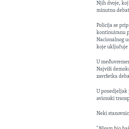
Njih dvoje, koj
minutnu debat
Policija se pri
kontinuiranu p
Nacionalnog us
koje uključuje
U međuvremenu,
Najviši demokr
završetka deba
U ponedjeljak 
avionski trans
Neki stanovnici
"
Nisam bio baš