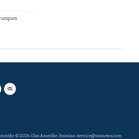
 Trumpom
 Amerike © 2026 Glas Amerike: bosnian-service@voanews.com