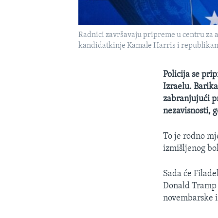
Radnici završavaju pripreme u centru za 
kandidatkinje Kamale Harris i republikan
Policija se pr
Izraelu. Barik
zabranjujući p
nezavisnosti, 
To je rodno mj
izmišljenog bo
Sada će Filadel
Donald Tramp s
novembarske i