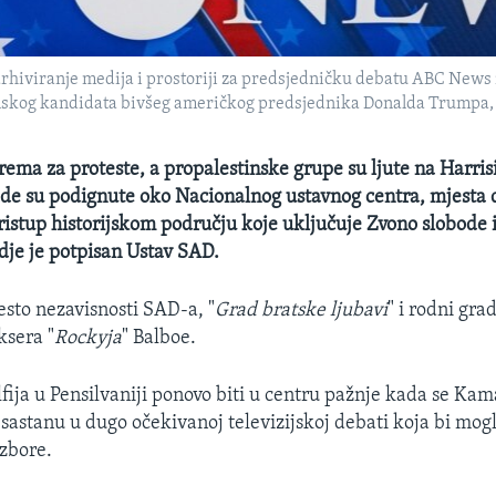
arhiviranje medija i prostoriji za predsjedničku debatu ABC Ne
skog kandidata bivšeg američkog predsjednika Donalda Trumpa, u F
iprema za proteste, a propalestinske grupe su ljute na Harri
ade su podignute oko Nacionalnog ustavnog centra, mjesta 
ristup historijskom području koje uključuje Zvono slobode 
gdje je potpisan Ustav SAD.
esto nezavisnosti SAD-a, "
Grad bratske ljubavi
" i rodni gra
ksera "
Rockyja
" Balboe.
fija u Pensilvaniji ponovo biti u centru pažnje kada se Kam
astanu u dugo očekivanoj televizijskoj debati koja bi mogl
zbore.