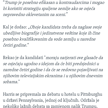
“
Trump je posebno efikasan u kontraudarcima i mogao
bi koristiti strategiju spaljene zemlje ako se osjeća
nepravedno oklevetanim na sceni.
”
Kal je dodao: „
Oboje kandidata treba da naglase svoje
ubedljive biografije i jedinstvene veštine koje ih čine
posebno kvalifikovanim da vode zemlju u naredne
četiri godine.
“
Rekao je da kandidati "
moraju natjerati ove glasače da
se osjećaju ugodno s idejom da će biti predsjednici u
naredne četiri godine i da će se redovno pojavljivati na
njihovim televizijskim ekranima i u njihovim dnevnim
sobama.
"
Harris se pripremala za debatu u hotelu u Pittsburghu
u državi Pennsylvania, jednoj od ključnih. Održala je
nekoliko lažnih debata sa zamjenom nalik Trumpu,