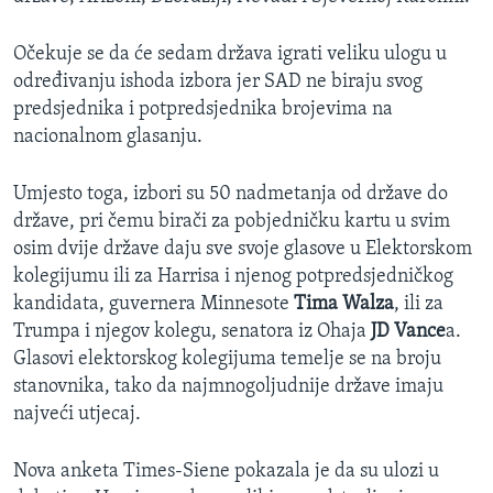
Očekuje se da će sedam država igrati veliku ulogu u
određivanju ishoda izbora jer SAD ne biraju svog
predsjednika i potpredsjednika brojevima na
nacionalnom glasanju.
Umjesto toga, izbori su 50 nadmetanja od države do
države, pri čemu birači za pobjedničku kartu u svim
osim dvije države daju sve svoje glasove u Elektorskom
kolegijumu ili za Harrisa i njenog potpredsjedničkog
kandidata, guvernera Minnesote
Tima Walza
, ili za
Trumpa i njegov kolegu, senatora iz Ohaja
JD Vance
a.
Glasovi elektorskog kolegijuma temelje se na broju
stanovnika, tako da najmnogoljudnije države imaju
najveći utjecaj.
Nova anketa Times-Siene pokazala je da su ulozi u