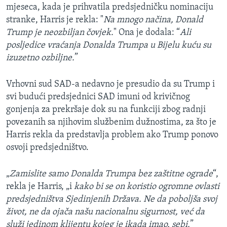
mjeseca, kada je prihvatila predsjedničku nominaciju
stranke, Harris je rekla: "
Na mnogo načina, Donald
Trump je neozbiljan čovjek.
" Ona je dodala: “
Ali
posljedice vraćanja Donalda Trumpa u Bijelu kuću su
izuzetno ozbiljne.
”
Vrhovni sud SAD-a nedavno je presudio da su Trump i
svi budući predsjednici SAD imuni od krivičnog
gonjenja za prekršaje dok su na funkciji zbog radnji
povezanih sa njihovim službenim dužnostima, za što je
Harris rekla da predstavlja problem ako Trump ponovo
osvoji predsjedništvo.
„
Zamislite samo Donalda Trumpa bez zaštitne ograde
“,
rekla je Harris, „i
kako bi se on koristio ogromne ovlasti
predsjedništva Sjedinjenih Država. Ne da poboljša svoj
život, ne da ojača našu nacionalnu sigurnost, već da
služi jedinom klijentu kojeg je ikada imao, sebi.
”