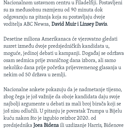
Nacionalnom ustavnom centru u Filadelfiji. Postavljeni
su za međusobnu razmjenu od 90 minuta dok
odgovaraju na pitanja koja su postavljaju dvoje
voditelja ABC Newsa,
David Muir i Linsey Davis
.
Desetine miliona Amerikanaca će vjerovatno gledati
susret između dvoje predsjedničkih kandidata u,
moguće, jedinoj debati u kampanji. Događaj se održava
osam sedmica prije zvaničnog dana izbora, ali samo
nekoliko dana prije početka prijevremenog glasanja u
nekim od 50 država u zemlji.
Nacionalne ankete pokazuju da je nadmetanje tijesno,
zbog čega je još važnije da oboje kandidata daju svoje
najbolji argumente u debati za mali broj birača koji se
još nisu odlučili. U pitanju je povratak Trumpa u Bijelu
kuću nakon što je izgubio reizbor 2020. od
predsjednika
Joea Bidena
ili uzdizanje Harris, Bidenove