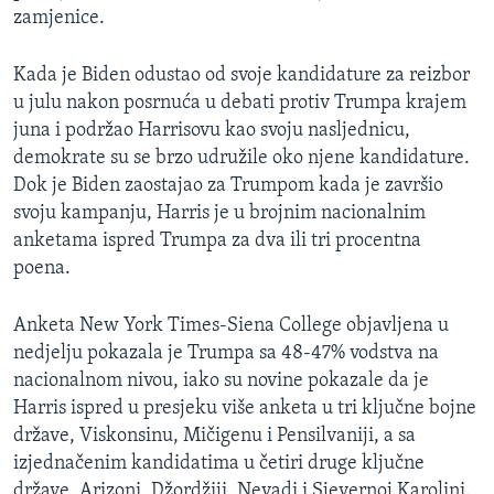
zamjenice.
Kada je Biden odustao od svoje kandidature za reizbor
u julu nakon posrnuća u debati protiv Trumpa krajem
juna i podržao Harrisovu kao svoju nasljednicu,
demokrate su se brzo udružile oko njene kandidature.
Dok je Biden zaostajao za Trumpom kada je završio
svoju kampanju, Harris je u brojnim nacionalnim
anketama ispred Trumpa za dva ili tri procentna
poena.
Anketa New York Times-Siena College objavljena u
nedjelju pokazala je Trumpa sa 48-47% vodstva na
nacionalnom nivou, iako su novine pokazale da je
Harris ispred u presjeku više anketa u tri ključne bojne
države, Viskonsinu, Mičigenu i Pensilvaniji, a sa
izjednačenim kandidatima u četiri druge ključne
države, Arizoni, Džordžiji, Nevadi i Sjevernoj Karolini.