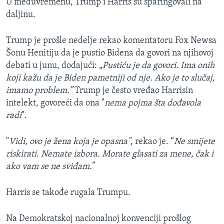
U međuvremenu, Trump i Harris su sparingovali na
daljinu.
Trump je prošle nedelje rekao komentatoru Fox Newsa
Šonu Henitiju da je pustio Bidena da govori na njihovoj
debati u junu, dodajući: „
Pustiću je da govori. Ima onih
koji kažu da je Biden pametniji od nje. Ako je to slučaj,
imamo problem.”
Trump je često vređao Harrisin
intelekt, govoreći da ona "
nema pojma šta dođavola
radi
".
"
Vidi, ovo je žena koja je opasna"
, rekao je. “
Ne smijete
riskirati. Nemate izbora. Morate glasati za mene, čak i
ako vam se ne sviđam.
”
Harris se takođe rugala Trumpu.
Na Demokratskoj nacionalnoj konvenciji prošlog