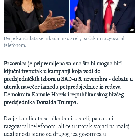
MAGAZIN
O GLASU AMERIKE
Learning English
Dvoje kandidata se nikada nisu sreli, pa čak ni razgovarali
telefonom.
PRATITE NAS
Pozornica je pripremljena za ono što bi mogao biti
ključni trenutak u kampanji koja vodi do
Jezici
predsjedničkih izbora u SAD-u 5. novembra - debate u
utorak navečer između potpredsjednice iz redova
Demokrata Kamale Harris i republikanskog bivšeg
predsjednika Donalda Trumpa.
Dvoje kandidata se nikada nisu sreli, pa čak ni
razgovarali telefonom, ali će u utorak stajati na maloj
udaljenosti jedno od drugog iza govornica u