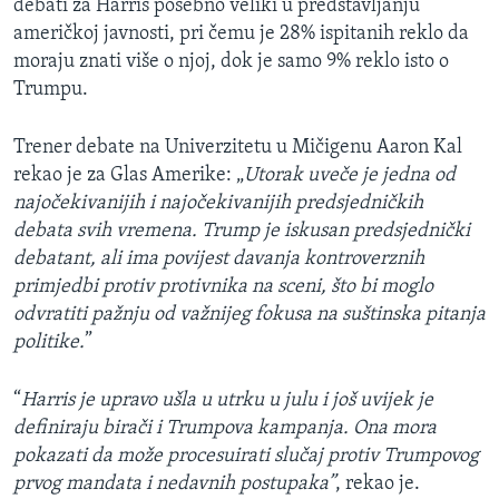
debati za Harris posebno veliki u predstavljanju
američkoj javnosti, pri čemu je 28% ispitanih reklo da
moraju znati više o njoj, dok je samo 9% reklo isto o
Trumpu.
Trener debate na Univerzitetu u Mičigenu Aaron Kal
rekao je za Glas Amerike: „
Utorak uveče je jedna od
najočekivanijih i najočekivanijih predsjedničkih
debata svih vremena. Trump je iskusan predsjednički
debatant, ali ima povijest davanja kontroverznih
primjedbi protiv protivnika na sceni, što bi moglo
odvratiti pažnju od važnijeg fokusa na suštinska pitanja
politike.
”
“
Harris je upravo ušla u utrku u julu i još uvijek je
definiraju birači i Trumpova kampanja. Ona mora
pokazati da može procesuirati slučaj protiv Trumpovog
prvog mandata i nedavnih postupaka”
, rekao je.