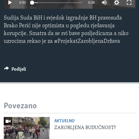
0:00
0:39
MAGAZIN
O GLASU AMERIKE
Sudija Suda BiH i svjedok izgradnje BH pravosuđa
Brako Perić nije optimista u pogledu rješavanja
Learning English
korupcije. Smatra da se svi bave posljedicama a niko
uzrocima rekao je za #ProjekatZarobljenaDržava
PRATITE NAS
Podijeli
Jezici
Povezano
AKTUELNO
ZAROBLJENA BUDUĆNOST?