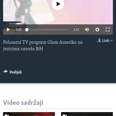
No media source currently available
MAGAZIN
O GLASU AMERIKE
Learning English
0:00
2:22
Link
PRATITE NAS
Polusatni TV program Glasa Amerike na
jezicima naroda BiH
Jezici
Podijeli
Video sadržaji