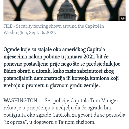
MAGAZIN
O GLASU AMERIKE
FILE - Security fencing shown around the Capitol in
Learning English
Washington, Sept. 16, 2021.
PRATITE NAS
Ograde koje su stajale oko američkog Capitola
mjesecima nakon pobune u januaru 2021. bit će
ponovno postavljene prije nego što se predsjednik Joe
Biden obrati u utorak, kako raste zabrinutost zbog
Jezici
potencijalnih demonstracija ili konvoja kamiona koji
vrebaju u prometu u glavnom gradu zemlje.
WASHINGTON —
Šef policije Capitola Tom Manger
rekao je u priopćenju u nedjelju da će ograda biti
podignuta oko zgrade Capitola za govor i da se postavlja
"iz opreza", u dogovoru s Tajnom službom.