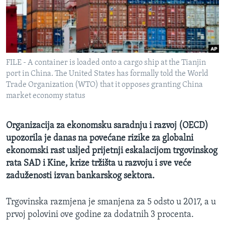
MAGAZIN
O GLASU AMERIKE
Learning English
FILE - A container is loaded onto a cargo ship at the Tianjin
port in China. The United States has formally told the World
PRATITE NAS
Trade Organization (WTO) that it opposes granting China
market economy status
Organizacija za ekonomsku saradnju i razvoj (OECD)
Jezici
upozorila je danas na povećane rizike za globalni
ekonomski rast usljed prijetnji eskalacijom trgovinskog
rata SAD i Kine, krize tržišta u razvoju i sve veće
zaduženosti izvan bankarskog sektora.
Trgovinska razmjena je smanjena za 5 odsto u 2017, a u
prvoj polovini ove godine za dodatnih 3 procenta.