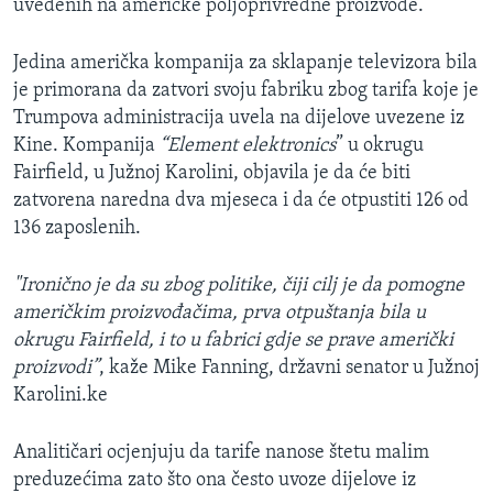
uvedenih na američke poljoprivredne proizvode.
Jedina američka kompanija za sklapanje televizora bila
je primorana da zatvori svoju fabriku zbog tarifa koje je
Trumpova administracija uvela na dijelove uvezene iz
Kine. Kompanija
“Element elektronics
” u okrugu
Fairfield, u Južnoj Karolini, objavila je da će biti
zatvorena naredna dva mjeseca i da će otpustiti 126 od
136 zaposlenih.
"Ironično je da su zbog politike, čiji cilj je da pomogne
američkim proizvođačima, prva otpuštanja bila u
okrugu Fairfield, i to u fabrici gdje se prave američki
proizvodi”
, kaže Mike Fanning, državni senator u Južnoj
Karolini.ke
Analitičari ocjenjuju da tarife nanose štetu malim
preduzećima zato što ona često uvoze dijelove iz