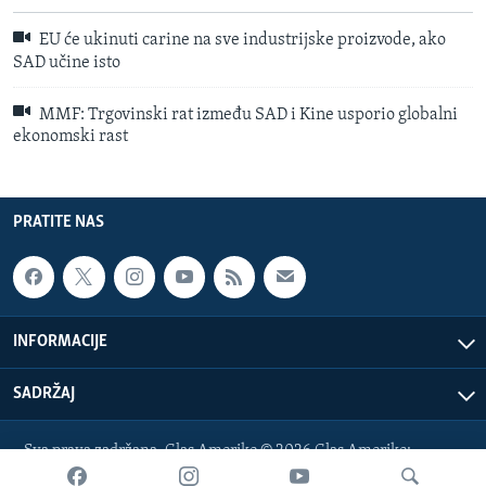
EU će ukinuti carine na sve industrijske proizvode, ako
SAD učine isto
MMF: Trgovinski rat između SAD i Kine usporio globalni
ekonomski rast
PRATITE NAS
INFORMACIJE
SADRŽAJ
Sva prava zadržana. Glas Amerike © 2026 Glas Amerike:
bosnian-service@voanews.com