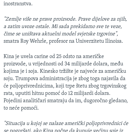
inostranstva.
"Zemlje više ne prave proizvode. Prave dijelove za njih,
a zatim uvoze ostale. Mi sada prekidamo sve te veze,
čime se uništava aktuelni model svjetske trgovine",
smatra Roy Wehrle, profesor na Univerzitetu Ilinoisa.
Kina je uvela carine od 25 odsto na američke
proizvode, u vrijednosti od 34 milijarde dolara, među
kojima je i soja. Kinesko tržište je najveće za američku
soju. Trumpova administracija je zbog toga najavila da
će poljoprivrednicima, koji trpe štetu zbog trgovinskog
rata, uputiti hitnu pomoć do 12 milijardi dolara.
Pojedini analitičari smatraju da im, dugoročno gledano,
to neće pomoći.
"Situacija u kojoj se nalaze američki poljoprivrednici će
se pogoršati, ako Kina počne da kupuje većinu soje iz