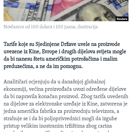
MAGAZIN
O GLASU AMERIKE
Novčanice od 100 dolara i 100 juana, ilustracija
Learning English
Tarife koje su Sjedinjene Države uvele na proizvode
PRATITE NAS
uvezene iz Kine, Evrope i drugih dijelova svijeta mogle
da bi nanesu štetu američkim potrošačima i malim
preduzećima, a ne da im pomognu.
Jezici
Analitičari ocjenjuju da u današnjoj globalnoj
ekonomiji, većina proizvođača uvozi određene dijelove
da bi napravila konačan proizvod. Zbog tarifa uvedenih
na dijelove za elektronske uređaje iz Kine, zatvorena je
jedna američka fabrika za proizvodnju televizora, a
strahuje se i da bi poljoprivrednici mogli da izgube
pristup velikim inostranim tržištima zbog carina