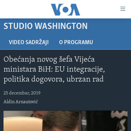
Linkovi
Pređi
na
STUDIO WASHINGTON
glavni
TV PROGRAM
sadržaj
VIDEO
Pređi
VIDEO SADRŽAJI
O PROGRAMU
na
FOTOGRAFIJE DANA
glavnu
Obećanja novog šefa Vijeća
VIJESTI
navigaciju
ministara BiH: EU integracije,
Idi
NAUKA I TEHNOLOGIJA
SJEDINJENE AMERIČKE DRŽAVE
politika dogovora, ubrzan rad
na
SPECIJALNI PROJEKTI
BOSNA I HERCEGOVINA
pretragu
25 decembar, 2019
KORUPCIJA
SVIJET
Aldin Arnautović
SLOBODA MEDIJA
ŽENSKA STRANA
IZBJEGLIČKA STRANA