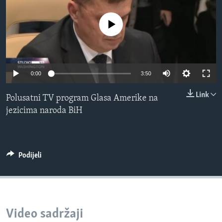
MAGAZIN
No media source currently available
O GLASU AMERIKE
Learning English
0:00
3:50
PRATITE NAS
Link
Polusatni TV program Glasa Amerike na
jezicima naroda BiH
Jezici
Podijeli
Video sadržaji