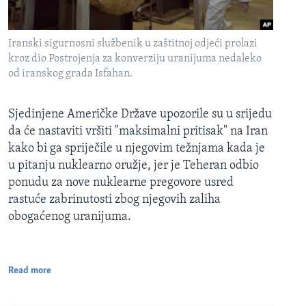
Iranski sigurnosni službenik u zaštitnoj odjeći prolazi
kroz dio Postrojenja za konverziju uranijuma nedaleko
od iranskog grada Isfahan.
Sjedinjene Američke Države upozorile su u srijedu
da će nastaviti vršiti "maksimalni pritisak" na Iran
kako bi ga spriječile u njegovim težnjama kada je
u pitanju nuklearno oružje, jer je Teheran odbio
ponudu za nove nuklearne pregovore usred
rastuće zabrinutosti zbog njegovih zaliha
obogaćenog uranijuma.
Read more