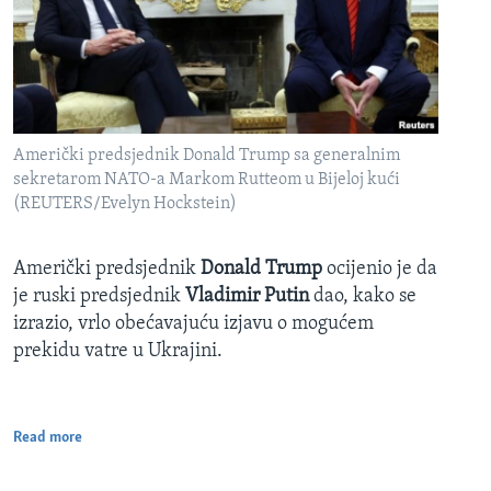
Američki predsjednik Donald Trump sa generalnim
sekretarom NATO-a Markom Rutteom u Bijeloj kući
(REUTERS/Evelyn Hockstein)
Američki predsjednik
Donald Trump
ocijenio je da
je ruski predsjednik
Vladimir Putin
dao, kako se
izrazio, vrlo obećavajuću izjavu o mogućem
prekidu vatre u Ukrajini.
Read more