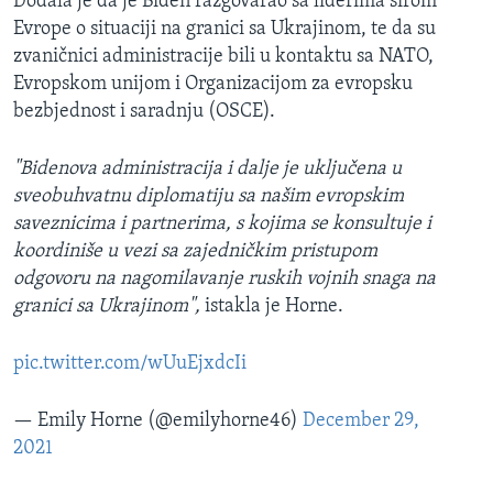
Dodala je da je Biden razgovarao sa liderima širom
Evrope o situaciji na granici sa Ukrajinom, te da su
zvaničnici administracije bili u kontaktu sa NATO,
Evropskom unijom i Organizacijom za evropsku
bezbjednost i saradnju (OSCE).
"Bidenova administracija i dalje je uključena u
sveobuhvatnu diplomatiju sa našim evropskim
saveznicima i partnerima, s kojima se konsultuje i
koordiniše u vezi sa zajedničkim pristupom
odgovoru na nagomilavanje ruskih vojnih snaga na
granici sa Ukrajinom",
istakla je Horne.
pic.twitter.com/wUuEjxdcIi
— Emily Horne (@emilyhorne46)
December 29,
2021