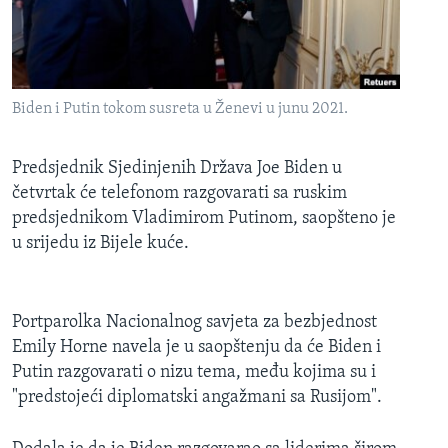
MAGAZIN
O GLASU AMERIKE
Learning English
Biden i Putin tokom susreta u Ženevi u junu 2021.
PRATITE NAS
Predsjednik Sjedinjenih Država Joe Biden u
četvrtak će telefonom razgovarati sa ruskim
predsjednikom Vladimirom Putinom, saopšteno je
u srijedu iz Bijele kuće.
Jezici
Portparolka Nacionalnog savjeta za bezbjednost
Emily Horne navela je u saopštenju da će Biden i
Putin razgovarati o nizu tema, među kojima su i
"predstojeći diplomatski angažmani sa Rusijom".