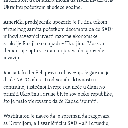
zabrinutost da bi Rusija mogla da izvrši invaziju na
Ukrajinu početkom sljedeće godine.
Američki predsjednik upozorio je Putina tokom
virtuelnog samita početkom decembra da će SAD i
njihovi saveznici uvesti razorne ekonomske
sankcije Rusiji ako napadne Ukrajinu. Moskva
demantuje optužbe da namjerava da sprovede
invaziju.
Rusija također želi pravno obavezujuće garancije
da će NATO odustati od vojnih aktivnosti u
centralnoj i istočnoj Evropi i da neće u članstvo
primiti Ukrajinu i druge bivše sovjetske republike,
što je malo vjerovatno da će Zapad ispuniti.
Washington je naveo da je spreman da razgovara
sa Kremljom, ali zvaničnici u SAD – ali i drugdje,