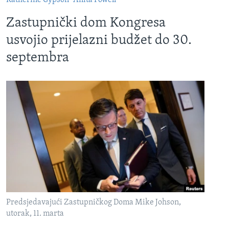
Katherine Gypson
Anita Powell
Zastupnički dom Kongresa
usvojio prijelazni budžet do 30.
septembra
Predsjedavajući Zastupničkog Doma Mike Johson,
utorak, 11. marta