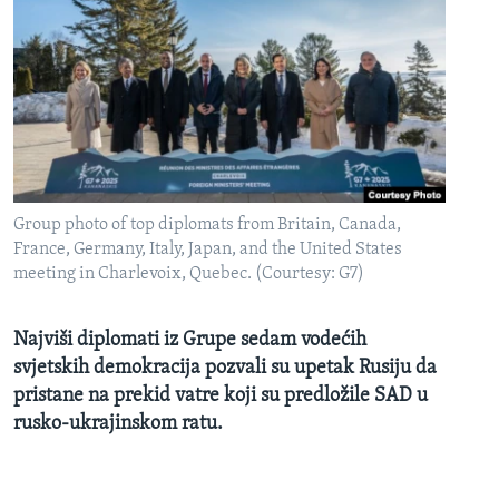
Group photo of top diplomats from Britain, Canada,
France, Germany, Italy, Japan, and the United States
meeting in Charlevoix, Quebec. (Courtesy: G7)
Najviši diplomati iz Grupe sedam vodećih
svjetskih demokracija pozvali su upetak Rusiju da
pristane na prekid vatre koji su predložile SAD u
rusko-ukrajinskom ratu.