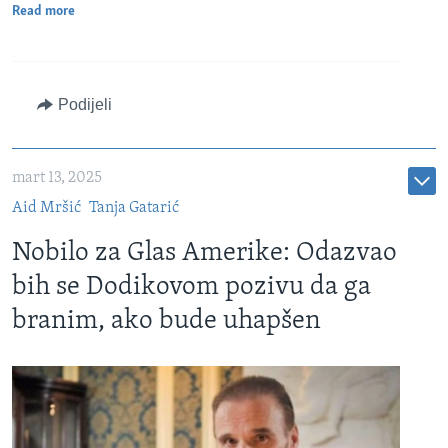
Read more
Podijeli
mart 13, 2025
Aid Mršić
Tanja Gatarić
Nobilo za Glas Amerike: Odazvao
bih se Dodikovom pozivu da ga
branim, ako bude uhapšen