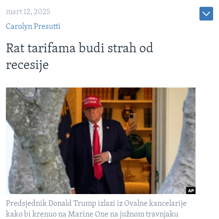
mart 12, 2025
Carolyn Presutti
Rat tarifama budi strah od
recesije
Predsjednik Donald Trump izlazi iz Ovalne kancelarije
kako bi krenuo na Marine One na južnom travnjaku