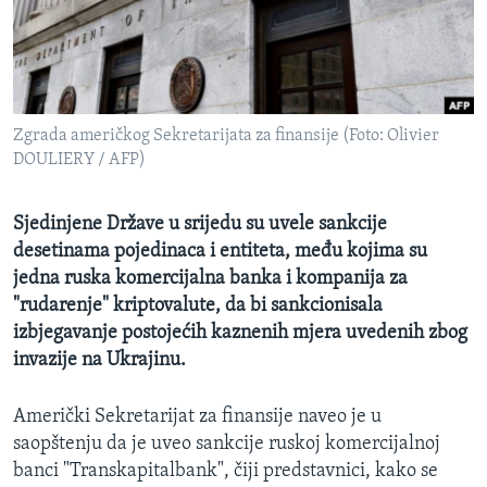
MAGAZIN
O GLASU AMERIKE
Learning English
Zgrada američkog Sekretarijata za finansije (Foto: Olivier
DOULIERY / AFP)
PRATITE NAS
Sjedinjene Države u srijedu su uvele sankcije
desetinama pojedinaca i entiteta, među kojima su
Jezici
jedna ruska komercijalna banka i kompanija za
"rudarenje" kriptovalute, da bi sankcionisala
izbjegavanje postojećih kaznenih mjera uvedenih zbog
invazije na Ukrajinu.
Američki Sekretarijat za finansije naveo je u
saopštenju da je uveo sankcije ruskoj komercijalnoj
banci "Transkapitalbank", čiji predstavnici, kako se