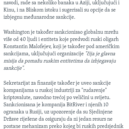
navodi, rade sa nekoliko banaka u Aziji, uključujući i
Kinu, i na Bliskom istoku i sugerisali su opcije da se
izbjegnu međunarodne sankcije.
Washington je također sankcionisao globalnu mrežu
više od 40 ljudi i entiteta koje predvodi ruski oligarh
Konstantin Malofejev, koji je također pod američkim
sankcijama, uključujući organizacije
"čija je glavna
misija da pomažu ruskim entitetima da izbjegavaju
sankcije".
Sekretarijat za finansije također je uveo sankcije
kompanijama u ruskoj industriji za "rudarenje"
kriptovalute, navodno trećoj po veličini u svijetu.
Sankcionisana je kompanija BitRiver i njenih 10
ogranaka u Rusiji, uz upozorenje da su Sjedinjene
Države riješene da osiguraju da ni jedan resurs ne
postane mehanizam preko kojeg bi ruskih predsjednik