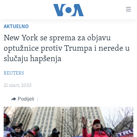
Linkovi
Pređi
na
AKTUELNO
glavni
TV PROGRAM
sadržaj
New York se sprema za objavu
VIDEO
Pređi
optužnice protiv Trumpa i nerede u
na
FOTOGRAFIJE DANA
slučaju hapšenja
glavnu
VIJESTI
navigaciju
REUTERS
Idi
NAUKA I TEHNOLOGIJA
SJEDINJENE AMERIČKE DRŽAVE
na
21 mart, 2023
SPECIJALNI PROJEKTI
BOSNA I HERCEGOVINA
pretragu
KORUPCIJA
Podijeli
SVIJET
SLOBODA MEDIJA
ŽENSKA STRANA
IZBJEGLIČKA STRANA