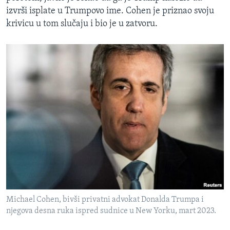
izvrši isplate u Trumpovo ime. Cohen je priznao svoju
krivicu u tom slučaju i bio je u zatvoru.
Michael Cohen, bivši privatni advokat Donalda Trumpa i
njegova desna ruka ispred sudnice u New Yorku, mart 2023.