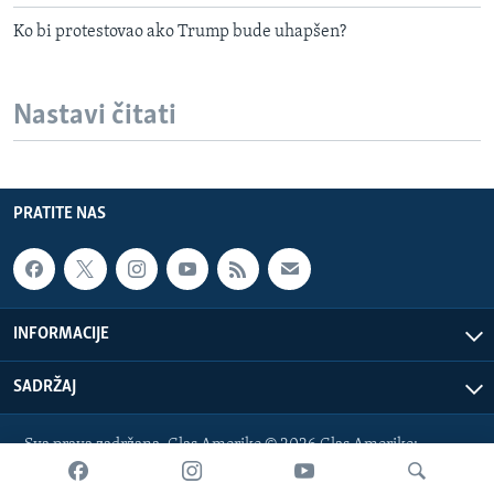
Ko bi protestovao ako Trump bude uhapšen?
Nastavi čitati
PRATITE NAS
INFORMACIJE
SADRŽAJ
Sva prava zadržana. Glas Amerike © 2026 Glas Amerike:
bosnian-service@voanews.com