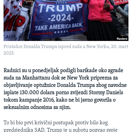
MAGAZIN
O GLASU AMERIKE
Learning English
Pristalice Donalda Trumpa ispred suda u New Yorku, 20. mart
PRATITE NAS
2023.
Radnici su u ponedjeljak podigli barikade oko zgrade
Jezici
suda na Manhattanu dok se New York priprema za
objavljivanje optužnice Donalda Trumpa zbog navodne
isplate 130.000 dolara porno zvijezdi Stormy Daniels
tokom kampanje 2016, kako ne bi javno govorila o
seksualnim odnosima sa njim.
To bi bio prvi krivični postupak protiv bilo kog
predsjednika SAD. Trump je u subotu pozvao svoje